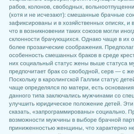
рабов, колонов, свободных, вольноотпущенник
(хотя и не исчезают): смешанные брачные со
зафиксированы и в хозяйственных описях, и в
что в возникновении таких союзов могли иног
склонности брачующихся. Однако чаще в их о
более прозаические соображения. Предполага
особенность смешанных браков в среде кресть
них социальный статус жены выше статуса му
предпочитает брак со свободной, серв — с ж
Поскольку в каролингской Галлии статус дет
чаще определялся по матери, есть основания 
данного типа заключались мужчинами со спе
улучшить юридическое положение детей. Эти 
сказать, «запрограммированы» социально. 
возможности мужчины в выборе брачной парт
приниженностью женщины, что характерно не