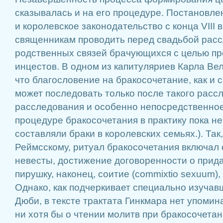
сказывалась и на его процедуре. Постановле
и королевское законодательство с конца VIII 
священникам проводить перед свадьбой рас
родственных связей брачующихся с целью п
инцестов. В одном из капитуляриев Карла Ве
что благословение на бракосочетание, как и
может последовать только после такого расс
расследования и особенно непосредственное
процедуре бракосочетания в практику пока н
составляли браки в королевских семьях.). Так
Реймсскому, ритуал бракосочетания включал 
невесты, достижение договоренности о прид
пирушку, наконец, соитие (commixtio sexuum),
Однако, как подчеркивает специально изучав
Дюби, в тексте трактата Гинкмара нет упомин
ни хотя бы о чтении молитв при бракосочетан