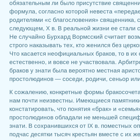
обязательным ли было присутствие священни
формула, согласно которой невеста «переда
родителями «с благословения» священника, с
следующем, X в. В реальной жизни ее стали 
Не случайно Бурхард Вормсский считает во
строго наказывать тех, кто женился без церк
Что касается неофициальных браков, то в их
естественно, и вовсе не участвовала. Арбит
браков у знати была вероятно местная аристо
простолюдинов — соседи, родичи, сеньор ил
К сожалению, конкретные формы бракосочета
нам почти неизвестны. Имеющиеся памятник
констатировать, что понятия «брак» и «семья
простолюдинов обладали не меньшей специфи
знати. В сохранившихся от IX в. поместных 
подчас десятки тысяч крестьян вместе с их ж