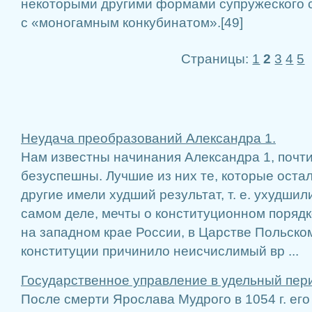
некоторыми другими формами супружеского с
с «моногамным конкубинатом».[49]
Страницы:
1
2
3
4
5
Неудача преобразований Александра 1.
Нам известны начинания Александра 1, почти
безуспеш­ны. Лучшие из них те, которые ост
другие имели худший результат, т. е. ухудшил
самом деле, мечты о конституционном поряд
на западном крае России, в Царстве Польско
конституции причинило неисчислимый вр ...
Государственное управление в удельный пер
После смерти Ярослава Мудрого в 1054 г. ег