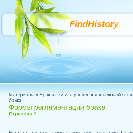
FindHistory
Материалы
»
Брак и семья в раннесредневековой Фра
брака
Формы регламентации брака
Страница 2
На наш взгляд, в приведенном суждении Тац