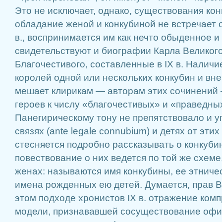
Это не исключает, однако, существования ко
обладание женой и конкубиной не встречает 
в., воспринимается им как нечто обыденное и
свидетельствуют и биографии Карла Великог
Благочестивого, составленные в IX в. Наличие
королей одной или нескольких конкубин и вн
мешает клирикам — авторам этих сочинений 
героев к числу «благочестивых» и «праведны
Панегирическому тону не препятствовало и 
связях (ante legale connubium) и детях от эти
стесняется подробно рассказывать о конкуби
повествование о них ведется по той же схеме
женах: называются имя конкубины, ее этниче
имена рожденных ею детей. Думается, прав В.
этом подходе хронистов IX в. отражение ком
модели, признававшей сосуществование офи