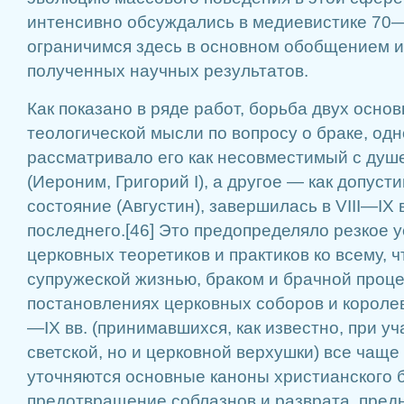
интенсивно обсуждались в медиевистике 70—
ограничимся здесь в основном обобщением 
полученных научных результатов.
Как показано в ряде работ, борьба двух осно
теологической мысли по вопросу о браке, одн
рассматривало его как несовместимый с ду
(Иероним, Григорий I), а другое — как допуст
состояние (Августин), завершилась в VIII—IX
последнего.[46] Это предопределяло резкое 
церковных теоретиков и практиков ко всему, ч
супружеской жизнью, браком и брачной проце
постановлениях церковных соборов и королевс
—IX вв. (принимавшихся, как известно, при уч
светской, но и церковной верхушки) все чащ
уточняются основные каноны христианского 
предотвращение соблазнов и разврата, пре