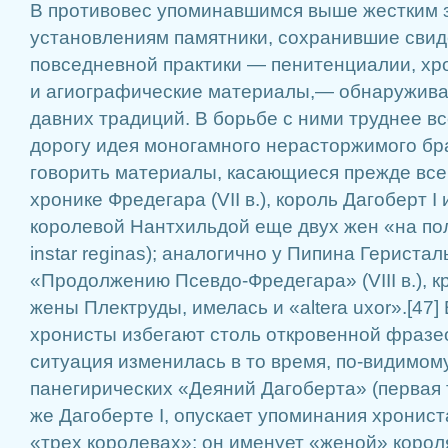
В противовес упоминавшимся выше жестким 
установлениям памятники, сохранившие свид
повседневной практики — пенитенциалии, хр
и агиографические материалы,— обнаружива
давних традиций. В борьбе с ними труднее в
дорогу идея моногамного нерасторжимого бр
говорить материалы, касающиеся прежде всего
хронике Фредегара (VII в.), король Дагоберт 
королевой Нантхильдой еще двух жен «на по
instar reginas); аналогично у Пипина Геристал
«Продолжению Псевдо-Фредегара» (VIII в.), 
жены Плектруды, имелась и «altera uxor».[47] 
хронисты избегают столь откровенной фразео
ситуация изменилась в то время, по-видимому
панегирических «Деяний Дагоберта» (первая тр
же Дагоберте I, опускает упоминания хронис
«трех королевах»; он именует «женой» короля