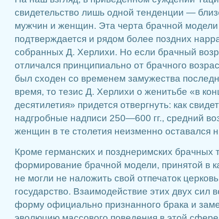
свидетельство лишь одной тенденции — близ
мужчин и женщин. Эта черта брачной модели
подтверждается и рядом более поздних нарра
собранных Д. Херлихи. Но если брачный воз
отличался принципиально от брачного возра
был сходен со временем замужества последн
время, то тезис Д. Херлихи о женитьбе «в кон
десятилетия» придется отвергнуть: как свиде
надгробные надписи 250—600 гг., средний во
женщин в те столетия неизменно оставался ни
Кроме германских и позднеримских брачных 
формирование брачной модели, принятой в к
не могли не наложить свой отпечаток церковь
государство. Взаимодействие этих двух сил 
форму официально признанного брака и заме
эволюцию массового поведения в этой сфере.