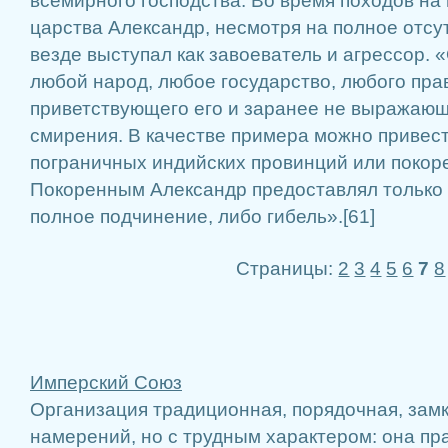
всемирного господства. Во время походов на 
царства Александр, несмотря на полное отсут
везде выступал как завоеватель и агрессор. 
любой народ, любое государство, любого пра
приветствующего его и заранее не выражающ
смирения. В качестве примера можно привес
пограничных индийских провинций или покор
Покоренным Александр предоставлял только 
полное подчинение, либо гибель».[61]
Страницы:
2
3
4
5
6
7
8
Имперский Союз
Организация традиционная, порядочная, зам
намерений, но с трудным характером: она прав