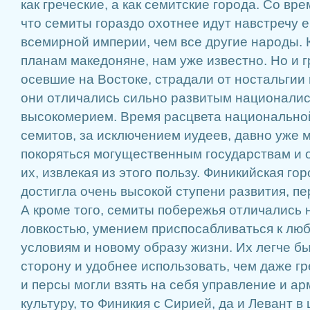
как греческие, а как семитские города. Со вр
что семиты гораздо охотнее идут навстречу 
всемирной империи, чем все другие народы. 
планам македоняне, нам уже известно. Но и 
осевшие на Востоке, страдали от ностальгии 
они отличались сильно развитым национали
высокомерием. Время расцвета национально
семитов, за исключением иудеев, давно уже 
покоряться могущественным государствам и 
их, извлекая из этого пользу. Финикийская го
достигла очень высокой ступени развития, пе
А кроме того, семиты побережья отличались
ловкостью, умением приспосабливаться к лю
условиям и новому образу жизни. Их легче б
сторону и удобнее использовать, чем даже г
и персы могли взять на себя управление и а
культуру, то Финикия с Сирией, да и Левант 