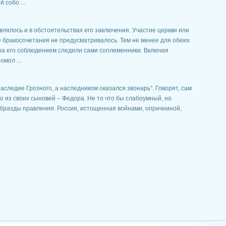
 собо ...
лялось и в обстоятельствах его заключения. Участие церкви или
 бракосочетания не предусматривалось. Тем не менее для обеих
за его соблюдением следили сами соплеменники. Включая
мол ...
следие Грозного, а наследником оказался звонарь". Говорят, сам
 из своих сыновей – Федора. Не то что бы слабоумный, но
 бразды правления. Россия, истощенная войнами, опричниной,