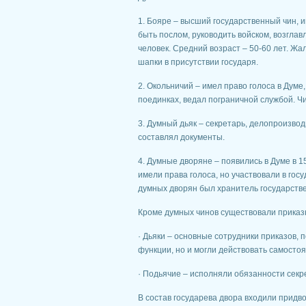
1. Бояре – высший государственный чин, и
быть послом, руководить войском, возгла
человек. Средний возраст – 50-60 лет. Ж
шапки в присутствии государя.
2. Окольничий – имел право голоса в Думе
поединках, ведал пограничной службой. Чи
3. Думный дьяк – секретарь, делопроизвод
составлял документы.
4. Думные дворяне – появились в Думе в 1
имели права голоса, но участвовали в го
думных дворян был хранитель государстве
Кроме думных чинов существовали приказн
· Дьяки – основные сотрудники приказов,
функции, но и могли действовать самосто
· Подьячие – исполняли обязанности секр
В состав государева двора входили придв