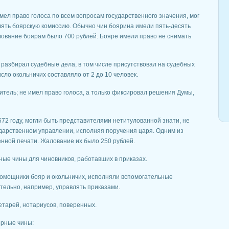
мел право голоса по всем вопросам государственного значения, мог
влять боярскую комиссию. Обычно чин боярина имели пять-десять
алование боярам было 700 рублей. Бояре имели право не снимать
, разбирал судебные дела, в том числе присутствовал на судебных
сло окольничих составляло от 2 до 10 человек.
итель; не имел право голоса, а только фиксировал решения Думы,
572 году, могли быть представителями нетитулованной знати, не
сударственном управлении, исполняя поручения царя. Одним из
нной печати. Жалование их было 250 рублей.
ые чины для чиновников, работавших в приказах.
 помощники бояр и окольничих, исполняли вспомогательные
ятельно, например, управлять приказами.
етарей, нотариусов, поверенных.
орные чины: