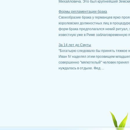
Михайловича. Это был крупнейший Земский
Формы регламентации брака
Своеобразие брака у германцев ярко прояв
королевских должностных лиц в процедуре
форм брака предполагался некий ритуал, 
известную уже в Риме заблаговременную по
За 14 лет до Смуты
"Богатырю следовало бы принять тяжкое на
Иван IV наделял этим прозвищем младшего
совершенно "мягкотелый" человек принял
нуждалась в отдыхе. Фед ...