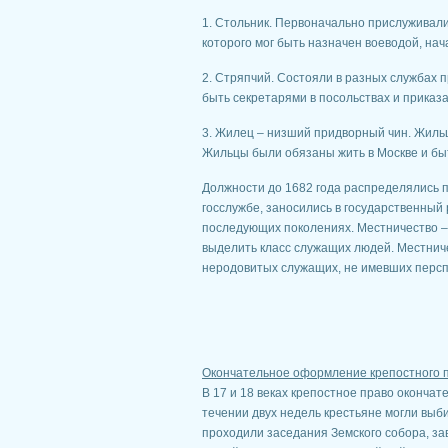
1. Стольник. Первоначально прислуживали 
которого мог быть назначен воеводой, нач
2. Стряпчий. Состояли в разных службах п
быть секретарями в посольствах и приказа
3. Жилец – низший придворный чин. Жильц
Жильцы были обязаны жить в Москве и быт
Должности до 1682 года распределялись п
госслужбе, заносились в государственный 
последующих поколениях. Местничество –
выделить класс служащих людей. Местнич
неродовитых служащих, не имевших персп
Окончательное оформление крепостного пр
В 17 и 18 веках крепостное право окончат
течении двух недель крестьяне могли выб
проходили заседания Земского собора, з