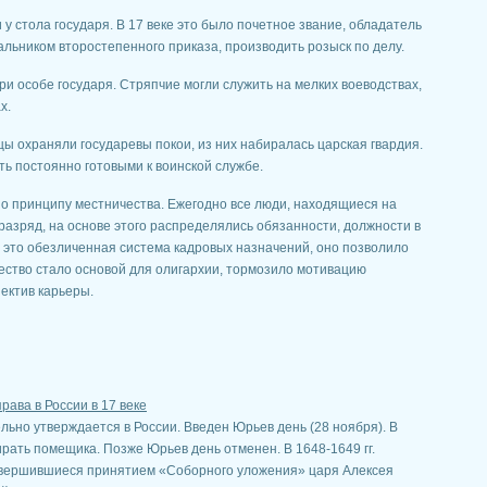
у стола государя. В 17 веке это было почетное звание, обладатель
альником второстепенного приказа, производить розыск по делу.
ри особе государя. Стряпчие могли служить на мелких воеводствах,
х.
ы охраняли государевы покои, из них набиралась царская гвардия.
ь постоянно готовыми к воинской службе.
о принципу местничества. Ежегодно все люди, находящиеся на
разряд, на основе этого распределялись обязанности, должности в
 это обезличенная система кадровых назначений, оно позволило
ество стало основой для олигархии, тормозило мотивацию
ектив карьеры.
ава в России в 17 веке
ельно утверждается в России. Введен Юрьев день (28 ноября). В
ирать помещика. Позже Юрьев день отменен. В 1648-1649 гг.
авершившиеся принятием «Соборного уложения» царя Алексея