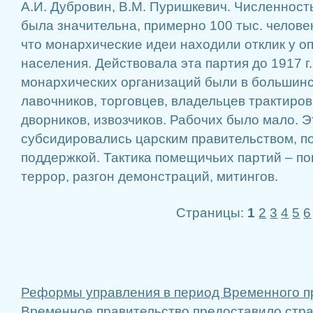
А.И. Дубровин, В.М. Пуришкевич. Численность 
была значительна, примерно 100 тыс. человек
что монархические идеи находили отклик у о
населения. Действовала эта партия до 1917 г
монархических организаций были в большинс
лавочников, торговцев, владельцев трактиров,
дворников, извозчиков. Рабочих было мало. 
субсидировались царским правительством, п
поддержкой. Тактика помещичьих партий – п
террор, разгон демонстраций, митингов.
Страницы:
1
2
3
4
5
6
Реформы управления в период Временного п
Временное правительство предоставило стр