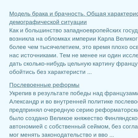
Модель брака и брачность. Общая характери
демографической ситуации
Как и большинство западноевропейских госуд
возникла на обломках империи Карла Великог
более чем тысячелетием, это время плохо 
нас источниками. Тем не менее ни один иссл
дать сколько-нибудь цельную картину францу
обойтись без характеристи ...
Послевоенные реформы
Укрепив в результате победы над французами
Александр и во внутренней политике послев
предпринял очередную серию реформаторски
было создано Великое княжество Финляндско
автономией с собственный сеймом, без согла
мог менять законодательство и вво ...