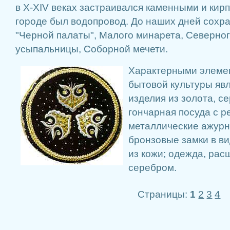
в X-XIV веках застраивался каменными и кир
городе был водопровод. До наших дней сохр
"Черной палаты", Малого минарета, Северног
усыпальницы, Соборной мечети.
Характерными элеме
бытовой культуры яв
изделия из золота, с
гончарная посуда с 
металлические ажурн
бронзовые замки в ви
из кожи; одежда, рас
серебром.
Страницы:
1
2
3
4