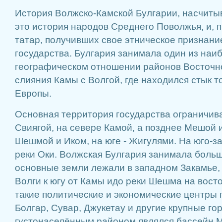
История Волжско-Камской Булгарии, насчитыв
это история народов Среднего Поволжья, и, 
татар, получивших свое этническое признание
государства. Булгария занимала один из наи
географическом отношении районов Восточн
слияния Камы с Волгой, где находился стык т
Европы.
Основная территория государства ограничива
Свиягой, на севере Камой, а позднее Мешой и
Шешмой и Иком, на юге - Жигулями. На юго-з
реки Оки. Волжская Булгария занимала боль
основные земли лежали в западном Закамье, 
Волги к югу от Камы идо реки Шешма на вост
такие политические и экономические центры г
Болгар, Сувар, Джукетау и другие крупные г
густонаселённым районом являлся бассейн 