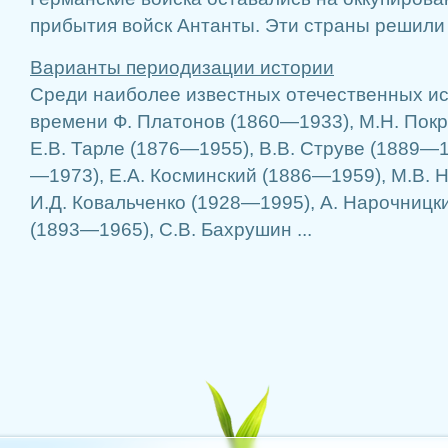
прибытия войск Антанты. Эти страны решили 
Варианты периодизации истории
Среди наиболее известных отечественных и
времени Ф. Платонов (1860—1933), М.Н. Пок
Е.В. Тарле (1876—1955), В.В. Струве (1889—1
—1973), Е.А. Косминский (1886—1959), М.В. 
И.Д. Ковальченко (1928—1995), А. Нарочницк
(1893—1965), С.В. Бахрушин ...