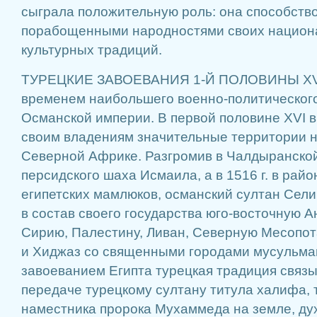
сыграла положительную роль: она способств
порабощенными народностями своих национа
культурных традиций.
ТУРЕЦКИЕ ЗАВОЕВАНИЯ 1-Й ПОЛОВИНЫ XVI 
временем наибольшего военно-политическог
Османской империи. В первой половине XVI в
своим владениям значительные территории н
Северной Африке. Разгромив в Чалдыранской 
персидского шаха Исмаила, а в 1516 г. в рай
египетских мамлюков, османский султан Селим
в состав своего государства юго-восточную А
Сирию, Палестину, Ливан, Северную Месопот
и Хиджаз со священными городами мусульма
завоеванием Египта турецкая традиция связы
передаче турецкому султану титула халифа, т
наместника пророка Мухаммеда на земле, ду