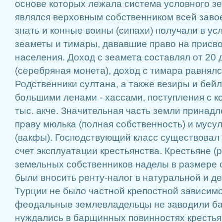
основе которых лежала система условного з
являлся верховным собственником всей заво
знать и конные воины (сипахи) получали в ус
зеаметы и тимары, дававшие право на присв
населения. Доход с зеамета составлял от 20 д
(серебряная монета), доход с тимара равнялся
Родственники султана, а также везиры и бей
большими ленами - хассами, поступления с 
тыс. акче. Значительная часть земли прина
праву мюлька (полная собственность) и мусу
(вакфы). Господствующий класс существовал
счет эксплуатации крестьянства. Крестьяне (
земельных собственников наделы в размере о
были вносить ренту-налог в натуральной и д
Турции не было частной крепостной зависимос
феодальные землевладельцы не заводили бар
нуждались в барщинных повинностях кресть