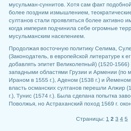
мусульман-суннитов. Хотя сам факт подобной
более поздним измышлением, теократические
султанов стали проявляться более активно им
когда империя подчинила себе огромные тер
мусульманским населением.
Продолжая восточную политику Селима, Суле
(Законодатель, в европейской литературе к е
добавлять эпитет Великолепный) (1520-1566)
западными областями Грузии и Армении (по 
Ираном в 1555 г.), Аденом (1538 г.) и Йеменом
власть османских султанов перешли Алжир (15
г.), Тунис (1574 г.). Была сделана попытка за
Поволжья, но Астраханский поход 1569 г. око
Страницы:
1
2
3
4
5