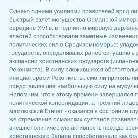
Однако одними усилиями правителей вряд ли
быстрый взлет могущества Османской импери
середине XVI в. в подлинно мировую державу
властей способствовали заметные изменения
политических сил в Средиземноморье: упадо
государств, определявших ранее ситуацию в 
экспансии христианских государств (испано-п
Реконкиста). В силу сложившихся обстоятель
инициаторами Реконкисты, смогли принять ли
представлявшие наибольшую силу на мусуль
Напомним, что к этому времени завершался п
политической консолидации, а прежний лидер
мамлюкский Египет - оказался в состоянии глу
же стремление османских султанов развиват
внешнеполитическую активность прежде всег
христианского Запада способствовало как б