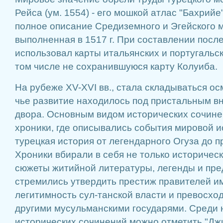
Рейса (ум. 1554) - его мошкой атлас "Бахрийе
полное описание Средиземного и Эгейского м
выполненная в 1517 г. При составлении посл
использовал карты итальянских и португальс
том числе не сохранившуюся карту Колуиба.
На рубеже XV-XVI вв., стала складываться о
чье развитие находилось под пристальным в
двора. Основным видом исторических сочине
хроники, где описывались события мировой и
турецкая история от легендарного Огуза до п
Хроники вбирали в себя не только историческ
сюжеты житийной литературы, легенды и пре
стремились утвердить престиж правителей им
легитимность сул-танской власти и превосхо
другими мусульманскими государями. Среди 
исторических сочинений можно отметить "Дж