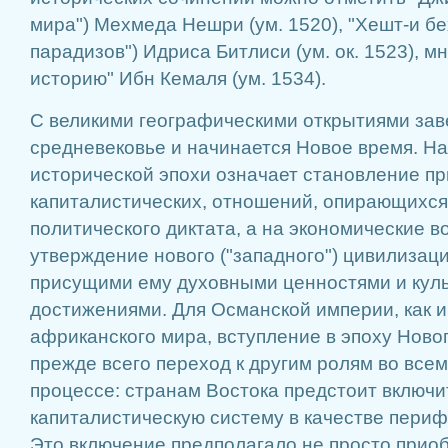
мира") Мехмеда Нешри (ум. 1520), "Хешт-и б
парадизов") Идриса Битлиси (ум. ок. 1523), 
историю" Ибн Кемаля (ум. 1534).
С великими географическими открытиями за
средневековье и начинается Новое время. Н
исторической эпохи означает становление п
капиталистических, отношений, опирающихся
политического диктата, а на экономические 
утверждение нового ("западного") цивилизац
присущими ему духовными ценностями и кул
достижениями. Для Османской империи, как и 
африканского мира, вступление в эпоху Ново
прежде всего переход к другим ролям во все
процессе: странам Востока предстоит включи
капиталистическую систему в качестве пери
Это включение предполагало не просто прио