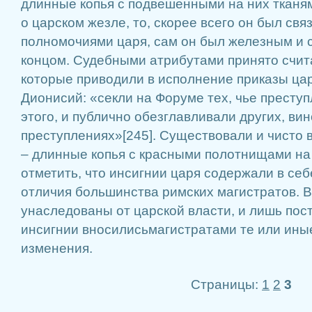
длинные копья с подвешенными на них тканям
о царском жезле, то, скорее всего он был св
полномочиями царя, сам он был железным и 
концом. Судебными атрибутами принято счита
которые приводили в исполнение приказы цар
Дионисий: «секли на Форуме тех, чье престу
этого, и публично обезглавливали других, ви
преступлениях»[245]. Существовали и чисто
– длинные копья с красными полотнищами на
отметить, что инсигнии царя содержали в себ
отличия большинства римских магистратов. В
унаследованы от царской власти, и лишь пос
инсигнии вносилисьмагистратами те или ины
изменения.
Страницы:
1
2
3