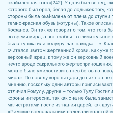
окаймленная тога»[242]. У царя был венец, с
которого был орел, белая до лодыжек тогу, ко
стороны была окаймлена от плеча до ступни 
темно-красная обувь (котурны). Такое описани
Кофанов. Он так же говорит о том, что тога
во время мира, а вот трабея - отличительное 
была туника или полукруглая накидка…». Кра
считался цветом жертвенной крови. Как уже го
верховный жрец, к тому же он верховный воен
нечто вроде сакрального жертвоприношения, 
можно было умилостивить гнев богов по пов
мира». По поводу короны царя до сих пор не
мнению, поскольку одни авторы приписывают
отличия Ромулу, другие – только Тулу Гостил
короны интересна, так как она не была заим
магистратами после изгнания царей, как друг
«Римские военачальники надевали золотой в