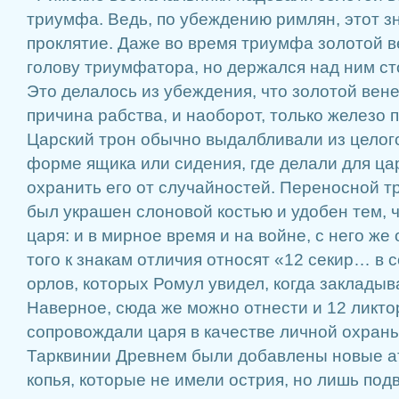
триумфа. Ведь, по убеждению римлян, этот зн
проклятие. Даже во время триумфа золотой в
голову триумфатора, но держался над ним с
Это делалось из убеждения, что золотой вене
причина рабства, и наоборот, только железо 
Царский трон обычно выдалбливали из целого
форме ящика или сидения, где делали для ца
охранить его от случайностей. Переносной т
был украшен слоновой костью и удобен тем, 
царя: и в мирное время и на войне, с него же
того к знакам отличия относят «12 секир… в 
орлов, которых Ромул увидел, когда заклады
Наверное, сюда же можно отнести и 12 ликто
сопровождали царя в качестве личной охраны
Тарквинии Древнем были добавлены новые а
копья, которые не имели острия, но лишь по