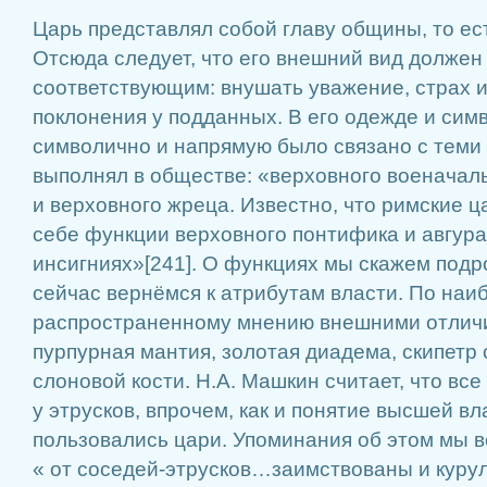
Царь представлял собой главу общины, то ес
Отсюда следует, что его внешний вид должен
соответствующим: внушать уважение, страх и
поклонения у подданных. В его одежде и сим
символично и напрямую было связано с теми
выполнял в обществе: «верховного военачаль
и верховного жреца. Известно, что римские ц
себе функции верховного понтифика и авгура,
инсигниях»[241]. О функциях мы скажем подр
сейчас вернёмся к атрибутам власти. По наи
распространенному мнению внешними отлич
пурпурная мантия, золотая диадема, скипетр 
слоновой кости. Н.А. Машкин считает, что вс
у этрусков, впрочем, как и понятие высшей вл
пользовались цари. Упоминания об этом мы в
« от соседей-этрусков…заимствованы и курул