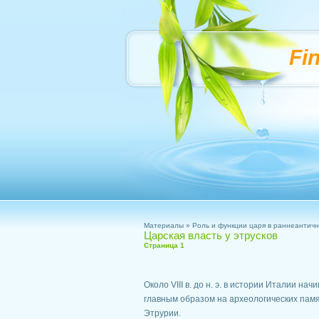
Fi
Материалы
»
Роль и функции царя в раннеантич
Царская власть у этрусков
Страница 1
Около VIII в. до н. э. в истории Италии н
главным образом на археологических памя
Этрурии.