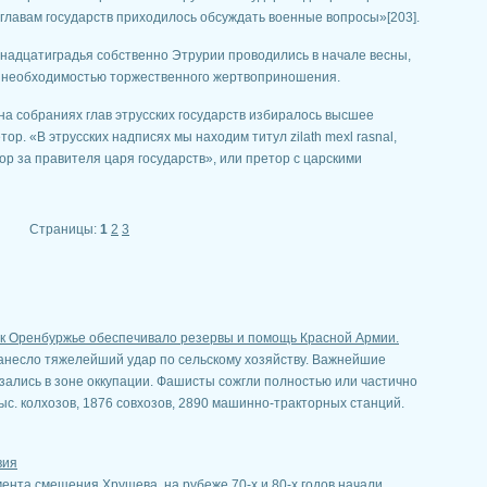
 главам государств приходилось обсуждать военные вопросы»[203].
надцатиградья собственно Этрурии проводились в начале весны,
о с необходимостью торжественного жертвоприношения.
на собраниях глав этрусских государств избиралось высшее
р. «В этрусских надписях мы находим титул zilath mexl rasnal,
р за правителя царя государств», или претор с царскими
Страницы:
1
2
3
ак Оренбуржье обеспечивало резервы и помощь Красной Армии.
анесло тяжелейший удар по сельскому хозяйству. Важнейшие
азались в зоне оккупации. Фашисты сожгли полностью или частично
тыс. колхозов, 1876 совхозов, 2890 машинно-тракторных станций.
вия
ента смещения Хрущева, на рубеже 70-х и 80-х годов начали