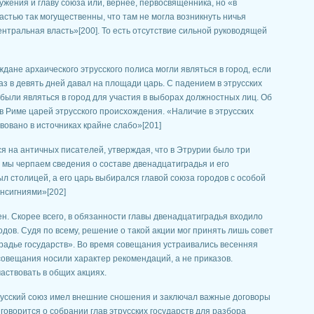
ения и главу союза или, вернее, первосвященника, но «в
астью так могущественны, что там не могла возникнуть ничья
ентральная власть»[200]. То есть отсутствие сильной руководящей
ане архаического этрусского полиса могли являться в город, если
аз в девять дней давал на площади царь. С падением в этрусских
были являться в город для участия в выборах должностных лиц. Об
в Риме царей этрусского происхождения. «Наличие в этрусских
овано в источниках крайне слабо»[201]
ся на античных писателей, утверждая, что в Этрурии было три
а мы черпаем сведения о составе двенадцатиградья и его
л столицей, а его царь выбирался главой союза городов с особой
нсигниями»[202]
сен. Скорее всего, в обязанности главы двенадцатиградья входило
дов. Судя по всему, решение о такой акции мог принять лишь совет
радье государств». Во время совещания устраивались весенняя
овещания носили характер рекомендаций, а не приказов.
аствовать в общих акциях.
трусский союз имел внешние сношения и заключал важные договоры
 говорится о собрании глав этрусских государств для разбора