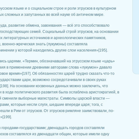
усском языке и о социальном строе и роли этрусков в культурном
х сложных и запутанных во всей науке об античном мире.
уда, развитие обмена, завоевания — всё это способствовало
господствующих семей. Социальный строй этрусков, на основании
 литературных источников и археологических памятников,
, военно-жреческая знать (лукумоны) составляла
чинении у которой находились другие слои населения»[195].
ись царями. «Термин, обозначавший на этрусском языке «царь»
азия в применении древними авторами слова «лукумон» давало
овое время»[197]. Об обязанностях царей трудно сказать что-то
сударствами цари, возможно сосредотачивали в своих руках
[198]. На основании косвенных данных можно заключить, что
и в ходе политического развития была ослаблена аристократией, в
ей сменили выборные магистраты. Символы царской власти —
рами, которые несли слуги, шедшие впереди царя; тога, с
шли в Рим от этрусков. От этрусков римляне заимствовали, по-
»[199].
 городами-государствами; двенадцать городов составляли
юзов составлялся из двенадцати общин, которые имели одну