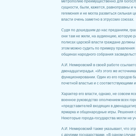
метрополию преимущественно для богослуж
сущности, были, кажется, равноправны и ч
гегемония и не могла развиться сильная ц
власти очень заметно в этрусских союзах.
Судя по дошедшим до нас преданиям, гражд
они там не жили, на аудиенцию, которую р
полисах царской власти граждане должны 
этом можно судить по примеру правления 
общинах народного собрания засвидельств
А.И. Немировский в своей работе ссылает
двенадцатиградья. «Из этого же источник
функционировании. Один из его городов бы
почетной властью и с соответствующими и
Характер его власти, однако, не совсем я
военное руководство ополчением всех горо
«представителей входящих в двенадцатиг
ярмарка и общенародные игры. Решения с
Некоторые города-государства могли не уч
А.И. Немировский также указывает, что э
с другими государствами. «В одном случае