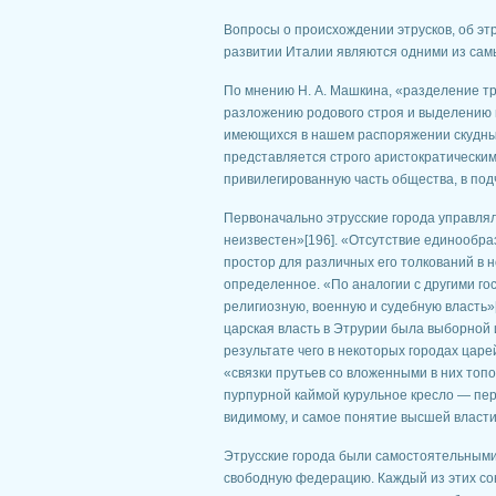
Вопросы о происхождении этрусков, об этр
развитии Италии являются одними из самы
По мнению Н. А. Машкина, «разделение тр
разложению родового строя и выделению 
имеющихся в нашем распоряжении скудных
представляется строго аристократическим
привилегированную часть общества, в под
Первоначально этрусские города управлял
неизвестен»[196]. «Отсутствие единообр
простор для различных его толкований в н
определенное. «По аналогии с другими го
религиозную, военную и судебную власть»
царская власть в Этрурии была выборной 
результате чего в некоторых городах цар
«связки прутьев со вложенными в них топо
пурпурной каймой курульное кресло — пере
видимому, и самое понятие высшей власти
Этрусские города были самостоятельными
свободную федерацию. Каждый из этих со