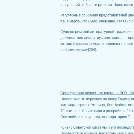
нарушений в области религии. Чаще всего
Регулярные собрания представителей две
т.е. в марте, что было, очевидно, связан
Судя по римской литературной традиции, 
должностное лицо этрусского союза — прето
который дословно можно перевести «прето
полномочиями»[204].
Оренбургская область во времена ВОВ. К
Нашествие гитлеровцев на нашу Родину н
житницы страны: Украина, Дон, Кубань ок
70 тыс. сел. Уничтожили и разграбили 98 
Они забили или угнали на территорию Г ...
Кризис Советской системы и его последст
Последствия кризиса, нарастающего с мом