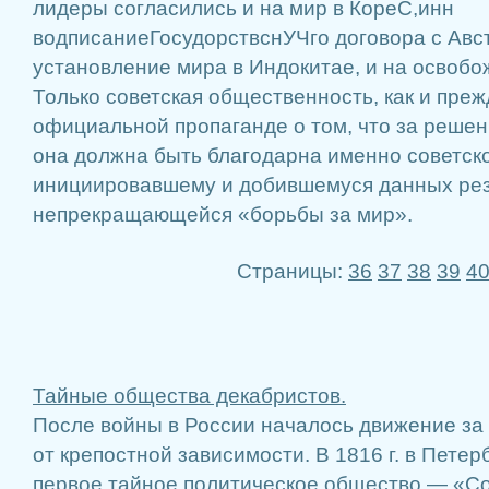
лидеры согласились и на мир в КореС,инн
водписаниеГосудорствснУЧго договора с Авст
установление мира в Индокитае, и на освоб
Только советская общественность, как и пре
официальной пропаганде о том, что за решен
она должна быть благодарна именно советско
инициировавшему и добившемуся данных рез
непрекращающейся «борьбы за мир».
Страницы:
36
37
38
39
4
Тайные общества декабристов.
После войны в России началось движение за
от крепостной зависимости. В 1816 г. в Пете
первое тай­ное политическое общество — «С