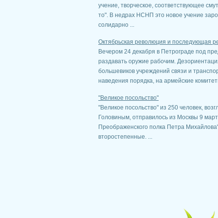
учение, творческое, соответствующее смут
то". В недрах НСНП это новое учение заро
солидарно ...
Октябрьская революция и последующая ре
Вечером 24 декабря в Петрограде под пр
раздавать оружие рабочим. Дезориентаци
большевиков учреждений связи и транспор
наведения порядка, на армейские комитеты
"Великое посольство"
"Великое посольство" из 250 человек, во
Головиным, отправилось из Москвы 9 марта
Преображенского полка Петра Михайлова".
второстепенные. ...