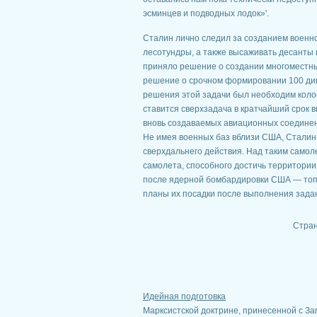
эсминцев и подводных лодок»'.
Сталин лично следил за созданием военно
лесотундры, а также высаживать десанты 
приняло решение о создании многоместны
решение о срочном формировании 100 ди
решения этой задачи был необходим кол
ставится сверхзадача в кратчайший срок 
вновь создаваемых авиационных соединен
Не имея военных баз вблизи США, Сталин
сверхдальнего действия. Над таким самол
самолета, способного достичь территории
после ядерной бомбардировки США — топл
планы их посадки после выполнения задан
Стра
Идейная подготовка
Марксистской доктрине, принесенной с За