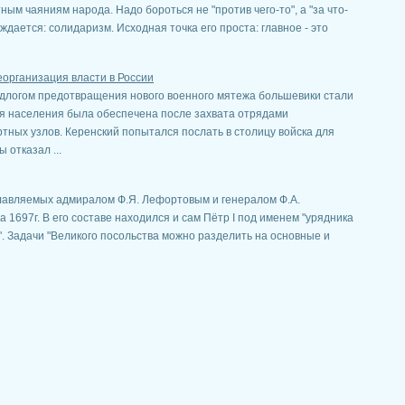
ным чаяниям народа. Надо бороться не "против чего-то", а "за что-
ждается: солидаризм. Исходная точка его проста: главное - это
организация власти в России
едлогом предотвращения нового военного мятежа большевики стали
я населения была обеспечена после захвата отрядами
тных узлов. Керенский попытался послать в столицу войска для
 отказал ...
зглавляемых адмиралом Ф.Я. Лефортовым и генералом Ф.А.
 1697г. В его составе находился и сам Пётр I под именем "урядника
 Задачи "Великого посольства можно разделить на основные и