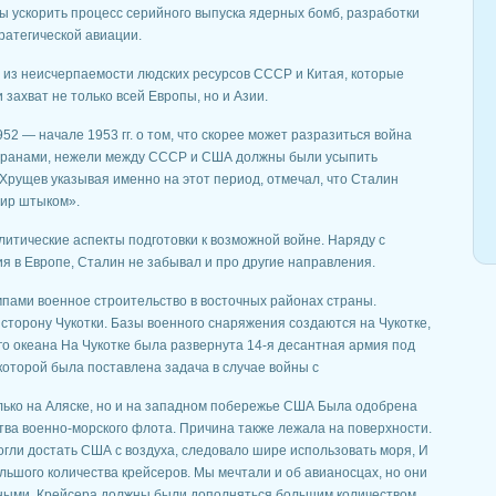
бы ускорить процесс серийного выпуска ядерных бомб, разработки
ратегической авиации.
 из неисчерпаемости людских ресурсов СССР и Китая, которые
 захват не только всей Европы, но и Азии.
2 — начале 1953 гг. о том, что скорее может разразиться война
транами, нежели между СССР и США должны были усыпить
.Хрущев указывая именно на этот период, отмечал, что Сталин
мир штыком».
литические аспекты подготовки к возможной войне. Наряду с
я в Европе, Сталин не забывал и про другие направления.
емпами военное строительство в восточных районах страны.
сторону Чукотки. Базы военного снаряжения создаются на Чукотке,
о океана На Чукотке была развернута 14-я десантная армия под
оторой была поставлена задача в случае войны с
ько на Аляске, но и на западном побережье США Была одобрена
ва военно-морского флота. Причина также лежала на поверхности.
огли достать США с воздуха, следовало шире использовать моря, И
льшого количества крейсеров. Мы мечтали и об авианосцах, но они
пными. Крейсера должны были дополняться большим количеством