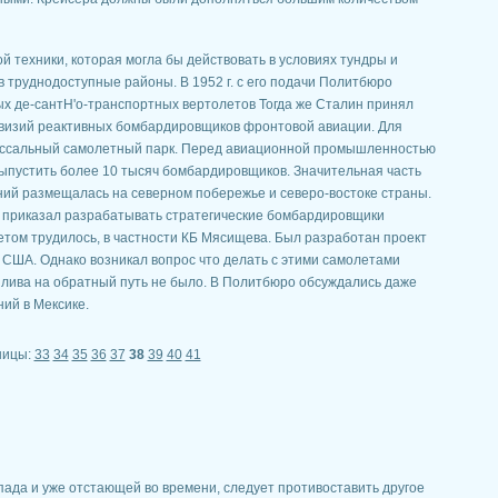
й техники, которая могла бы действовать в условиях тундры и
в труднодоступные районы. В 1952 г. с его подачи Политбюро
х де-сантН'о-транспортных вертолетов Тогда же Сталин принял
визий реактивных бомбардировщиков фронтовой авиации. Для
оссальный самолетный парк. Перед авиационной промышленностью
выпустить более 10 тысяч бомбардировщиков. Значительная часть
ий размещалась на северном побережье и северо-востоке страны.
 приказал разрабатывать стратегические бомбардировщики
етом трудилось, в частности КБ Мясищева. Был разработан проект
 США. Однако возникал вопрос что делать с этими самолетами
ива на обратный путь не было. В Политбюро обсуждались даже
ий в Мексике.
ницы:
33
34
35
36
37
38
39
40
41
пада и уже отстающей во времени, следует противоставить другое