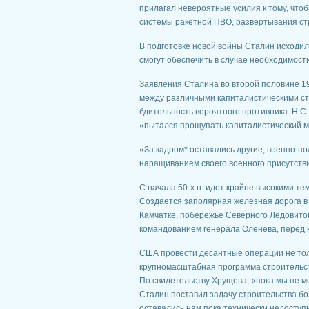
прилагал невероятные усилия к тому, что
системы ракетной ПВО, развертывания ст
В подготовке новой войны Сталин исходил
смогут обеспечить в случае необходимости
Заявления Сталина во второй половине 195
между различными капиталистическими с
бдительность вероятного противника. Н.С
«пытался прощупать капиталистический 
«За кадром* оставались другие, военно-по
наращиванием своего военного присутстви
С начала 50-х гг. идет крайне высокими т
Создается заполярная железная дорога в 
Камчатке, побережье Северного Ледовитог
командованием генерала Оленева, перед к
США провести десантные операции не тол
крупномасштабная программа строительст
По свидетельству Хрущева, «пока мы не м
Сталин поставил задачу строительства бо
оставались нам пока технически недосту