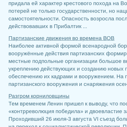
придала ей характер крестового похода на Во
потерей не только государственности, но на
самостоятельности. Опасность возросла посл
действовавших в Прибалтик ...
Партизанские движения во времена ВОВ
Наиболее активной формой всенародной бор
вооружённые действия партизанских формиро
мест­ные подпольные организации большое 
укреплению действующих и созданию новых п
обеспечению их кадрами и вооружением. На 
партизанского вооружения и снаряжения осен 
Разгром корниловщины
Тем временем Ленин пришел к выводу, что по
«контрреволюция победила» и двоевластие з
Проходивший 26 июля-3 августа VI съезд бол
на переход к социалистической революции. П