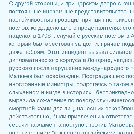
С другой стороны, и при царском дворе с конц
постоянные иноземные представительства. П
настойчивостью проводил принцип неприкос
послов, когда дело шло о представителях ег
наделал в 1708 г. случай с русским послом в 
который был арестован за долги, причем под
даже побоям. Этот инцидент вызвал сильное 
дипломатического корпуса в Лондоне, увидев
русского посла нарушение международного п
Матвеев был освобожден. Пострадавшего пос
иностранные министры, содрогаясь о таком а
слыханном и нигде в историях . бесприкладн
выразила сожаление по поводу случившегося
смертной казни для лиц, нанесших оскорблен
действительно, были привлечены к ответстве
сессии парламента поступок против Матвеев
преступлением "как перед английскими закона