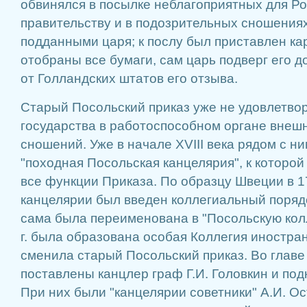
обвинялся в посылке неблагоприятных для Р
правительству и в подозрительных сношениях
подданными царя; к послу был приставлен кар
отобраны все бумаги, сам царь подверг его д
от Голландских штатов его отзыва.
Старый Посольский приказ уже не удовлетво
государства в работоспособном органе внеш
сношений. Уже в начале XVIII века рядом с н
"походная Посольская канцелярия", к которо
все функции Приказа. По образцу Швеции в 17
канцелярии был введен коллегиальный порядо
сама была переименована в "Посольскую колл
г. была образована особая Коллегия иностра
сменила старый Посольский приказ. Во главе
поставлены канцлер граф Г.И. Головкин и по
При них были "канцелярии советники" А.И. О