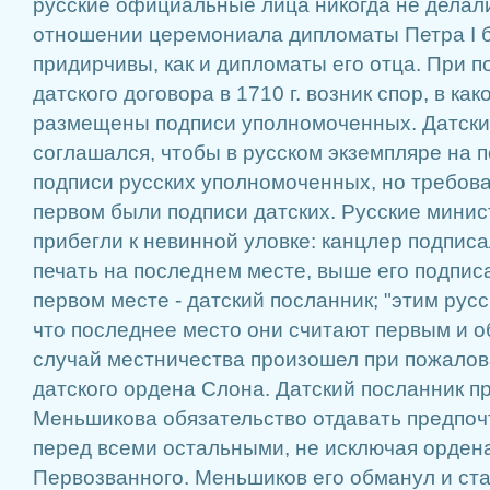
русские официальные лица никогда не делал
отношении церемониала дипломаты Петра I б
придирчивы, как и дипломаты его отца. При п
датского договора в 1710 г. возник спор, в к
размещены подписи уполномоченных. Датск
соглашался, чтобы в русском экземпляре на 
подписи русских уполномоченных, но требова
первом были подписи датских. Русские минис
прибегли к невинной уловке: канцлер подпис
печать на последнем месте, выше его подпис
первом месте - датский посланник; "этим рус
что последнее место они считают первым и 
случай местничества произошел при пожало
датского ордена Слона. Датский посланник п
Меньшикова обязательство отдавать предпоч
перед всеми остальными, не исключая орден
Первозванного. Меньшиков его обманул и ста