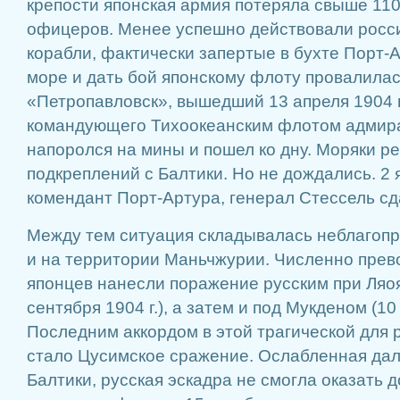
крепости японская армия потеряла свыше 110
офицеров. Менее успешно действовали росс
корабли, фактически запертые в бухте Порт-
море и дать бой японскому флоту провалила
«Петропавловск», вышедший 13 апреля 1904 г
командующего Тихоокеанским флотом адмира
напоролся на мины и пошел ко дну. Моряки р
подкреплений с Балтики. Но не дождались. 2 я
комендант Порт-Артура, генерал Стессель сд
Между тем ситуация складывалась неблагопр
и на территории Маньчжурии. Численно пре
японцев нанесли поражение русским при Ляоя
сентября 1904 г.), а затем и под Мукденом (10 
Последним аккордом в этой трагической для 
стало Цусимское сражение. Ослабленная да
Балтики, русская эскадра не смогла оказать