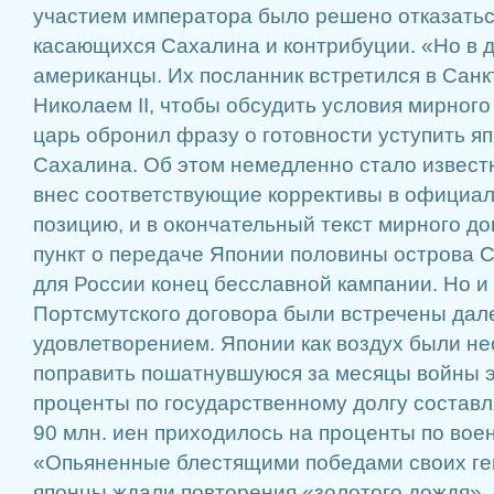
участием императора было решено отказатьс
касающихся Сахалина и контрибуции. «Но в 
американцы. Их посланник встретился в Санк
Николаем II, чтобы обсудить условия мирного
царь обронил фразу о готовности уступить я
Сахалина. Об этом немедленно стало извест
внес соответствующие коррективы в официа
позицию, и в окончательный текст мирного д
пункт о передаче Японии половины острова 
для России конец бесславной кампании. Но и
Портсмутского договора были встречены дале
удовлетворением. Японии как воздух были н
поправить пошатнувшуюся за месяцы войны э
проценты по государственному долгу составля
90 млн. иен приходилось на проценты по вое
«Опьяненные блестящими победами своих ге
японцы ждали повторения «золотого дождя»,