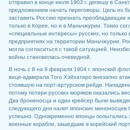
отправил в конце июля 1903 г. депешу в Санкт
предложением начать переговоры. Цель их бы
заставить Россию признать преобладающие 
только в Корее, но и в Маньчжурии. Токио со
«специальные интересы» русских, но только
предприятиях на территории Маньчжурии. Рос
могла согласиться с такой ситуацией. Неизб
войны становилась очевидной.
В ночь с 8 на 9 февраля 1904 г. японский фл
вице-адмирала Того Хэйхатиро внезапно атак
стоявшую на порт-артурском рейде. Нападени
потому потери русских моряков оказались ве
Два броненосца и один крейсер были выведен
следующего дня налет японских миноносцев б
успешно. Одновременно японцы попытались з
военные корабли, зашедшие в корейский пор