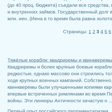
(до 40 проц. бюджета) съедали все средства
и внутренних займов. Государственный долг в 
млн. иен. (Иена в то время была равна золот
Страницы:
1
2
3
4
5
6
Тяжёлые корабли: квадриремы и квинкверемы
Квадриремы и более крупные боевые корабли
редкостью, однако массово они строились то
ходе крупных военных кампаний. Собственно,
квинкверемы были улучшенными копиями кар
впервые встреченных римлянами во время П
войны. Эти линкоры Античности зачастую н ..
Первый опыт российского парламентаризма