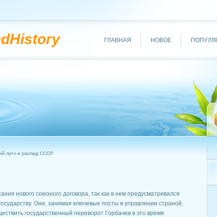
ndHistory
ГЛАВНАЯ
НОВОЕ
ПОПУЛЯ
ий путч и распад СССР
ания нового союзного договора, так как в нем предусматривался
осударству. Они, занимая ключевые посты в управлении страной,
ществить государственный переворот Горбачев в это время