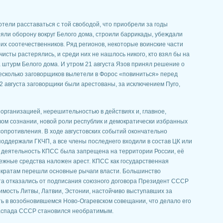
отели расставаться с той свободой, что приобрели за годы
няли оборону вокруг Белого дома, строили баррикады, убеждали
их соотечественников. Ряд регионов, некоторые воинские части
сты растерялись, и среди них не нашлось никого, кто взял бы на
а штурм Белого дома. И утром 21 августа Язов принял решение о
несколько заговорщиков вылетели в Форос «повиниться» перед
2 августа заговорщики были арестованы, за исключением Пуго,
организацией, нерешительностью в действиях и, главное,
ом сознании, новой роли республик и демократически избранных
сопротивления. В ходе августовских событий окончательно
оддержали ГКЧП, а все члены последнего входили в состав ЦК или
 деятельность КПСС была запрещена на территории России, её
ежные средства наложен арест. КПСС как государственная
мократам перешли основные рычаги власти. Большинство
та отказались от подписания союзного договора Президент СССР
мость Литвы, Латвии, Эстонии, настойчиво выступавших за
ть в возобновившемся Ново-Огаревском совещании, что делало его
аспада СССР становился необратимым.