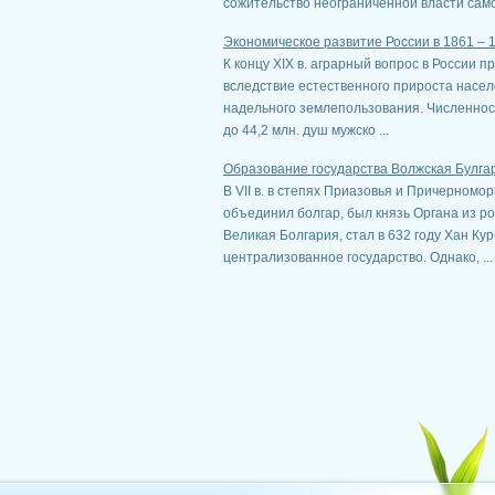
сожительство неограниченной власти само
Экономическое развитие России в 1861 – 
К концу XIX в. аграрный вопрос в России 
вследствие естественного прироста насел
надельного землепользования. Численность
до 44,2 млн. душ мужско ...
Образование государства Волжская Булга
В VII в. в степях Приазовья и Причерномо
объединил болгар, был князь Органа из р
Великая Болгария, стал в 632 году Хан Ку
централизованное государство. Однако, ...