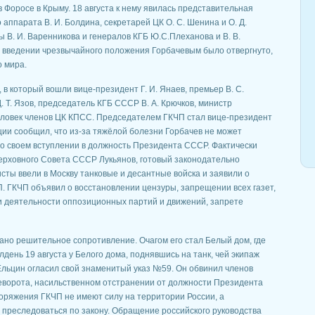
 Форосе в Крыму. 18 августа к нему явилась представительная
 аппарата В. И. Болдина, секретарей ЦК О. С. Шенина и О. Д.
 В. И. Варенникова и генералов КГБ Ю.С.Плеханова и В. В.
 введении чрезвычайного положения Горбачевым было отвергнуто,
о мира.
, в который вошли вице-президент Г. И. Янаев, премьер В. С.
Т. Язов, председатель КГБ СССР В. А. Крючков, министр
 человек членов ЦК КПСС. Председателем ГКЧП стал вице-президент
ии сообщил, что из-за тяжёлой болезни Горбачев не может
з о своем вступлении в должность Президента СССР. Фактически
рховного Совета СССР Лукьянов, готовый законодательно
сты ввели в Москву танковые и десантные войска и заявили о
П. ГКЧП объявил о восстановлении цензуры, запрещении всех газет,
и деятельности оппозиционных партий и движений, запрете
зано решительное сопротивление. Очагом его стал Белый дом, где
лдень 19 августа у Белого дома, поднявшись на танк, чей экипаж
Ельцин огласил свой знаменитый указ №59. Он обвинил членов
еворота, насильственном отстранении от должности Президента
оряжения ГКЧП не имеют силу на территории России, а
преследоваться по закону. Обращение российского руководства