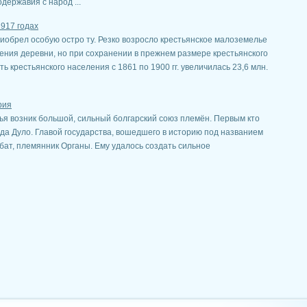
державия с народ ...
1917 годах
приобрел особую остро ту. Резко возросло крестьянское малоземелье
ения деревни, но при сохранении в прежнем размере крестьянского
 крестьянского населения с 1861 по 1900 гг. увеличилась 23,6 млн.
рия
рья возник большой, сильный болгарский союз племён. Первым кто
ода Дуло. Главой государства, вошедшего в историю под названием
рбат, племянник Органы. Ему удалось создать сильное