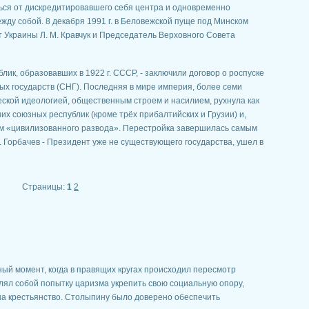
ся от дискредитировавшего себя центра и одновременно
жду собой. 8 декабря 1991 г. в Беловежской пуще под Минском
т Украины Л. М. Кравчук и Председатель Верховного Совета
лик, образовавших в 1922 г. СССР, - заключили договор о роспуске
х государств (СНГ). Последняя в мире империя, более семи
ской идеологией, общественным строем и насилием, рухнула как
их союзных республик (кроме трёх прибалтийских и Грузии) и,
м «цивилизованного развода». Перестройка завершилась самым
Горбачев - Президент уже не существующего государства, ушел в
Страницы:
1
2
ый момент, когда в правящих кругах происходил пересмотр
влял собой попытку царизма укрепить свою социальную опору,
на крестьянство. Столыпину было доверено обеспечить