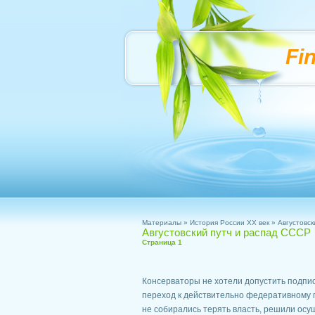
Fi
Материалы
»
История России XX век
» Августовск
Августовский путч и распад СССР
Страница 1
Консерваторы не хотели допустить подпис
переход к действительно федеративному г
не собирались терять власть, решили осу