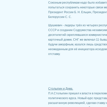
Союзным республикам надо было избавить
попытаться сохранить некоторые связи ме
Президент России Б. Н. Ельцин, Президен
Белоруссии С. С.
Шушкевич - лидеры трёх из четырех респуб
СССР и создании Содружества независимы
десятилетий скреплявшаяся коммунистиче
карточный домик. СНГ же включал 11 бывш
будучи аморфным, казался лишь средство
неожиданным для её инициатора исходом. 
отставку.
Столыпин и Дума.
П.А.Столыпин пришел к власти в переломн
политического курса. Новый курс предста
расшатанную революцией, сделав ставку 