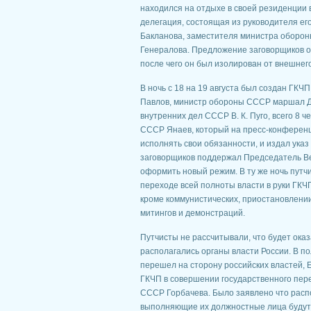
находился на отдыхе в своей резиденции в
делегация, состоящая из руководителя его
Бакланова, заместителя министра обороны
Генералова. Предложение заговорщиков о
после чего он был изолирован от внешнег
В ночь с 18 на 19 августа был создан ГКЧП
Павлов, министр обороны СССР маршал Д. 
внутренних дел СССР В. К. Пуго, всего 8
СССР Янаев, который на пресс-конференц
исполнять свои обязанности, и издал ука
заговорщиков поддержал Председатель Ве
оформить новый режим. В ту же ночь путчи
переходе всей полноты власти в руки ГКЧ
кроме коммунистических, приостановлени
митингов и демонстраций.
Путчисты не рассчитывали, что будет ока
располагались органы власти России. В по
перешел на сторону российских властей, 
ГКЧП в совершении государственного пер
СССР Горбачева. Было заявлено что расп
выполняющие их должностные лица будут 