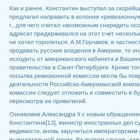
Как и ранее, Константин выступал за скорей
предлагал направить в колонии «ревизионну
г., для чего считал «возможным снарядить ос
адресат придерживался на этот счет нескольк
не хотел торопиться. А.М.Горчаков, в частност
продавать русские владения в Америке, то и
исходить от американского кабинета в Вашинг
правительства в Санкт-Петербурге. Кроме то
посылка ревизионной комиссии могла бы пов
деятельности Российско-Американской компан
комиссии следует отложить и совместить в б
пересмотра ее привилегий.
Ознакомив Александра II с новым обращением
Константина[13], министр иностранных дел су
видимости, вновь заручиться императорским
выжидательной линии. Во всяком случае, даж