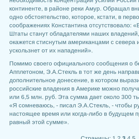
необходимость концентрации усилий России 
континенте, в районе реки Амур. Обращал вн
одно обстоятельство, которое, кстати, в пер
соображениях Константина отсутствовало: 
Штаты станут обладателями наших владений,
окажется стиснутым американцами с севера и
ускользнет от их нападений».
Помимо своего официального сообщения о бе
Апплетоном, Э.А.Стекль в тот же день направ
дополнительное донесение, в котором вырази
российские владения в Америке можно получи
или 6,5 млн. руб. Эта сумма дает около 300 ты
«Я сомневаюсь, - писал Э.А.Стекль, - чтобы р
настоящее время или когда-либо в будущем п
равный этой сумме».
Страницы:
1
2
3
4
5