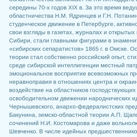
середины 70-х годов XIX в. За это время вед
областничества Н.М. Ядринцев и Г.Н. Потанин
студенческое движение в Петербурге, активн
свои взгляды в газетах, журналах и открытых
Сибири, стали главными фигурами в знамени
«сибирских сепаратистов» 1865 г. в Омске. 
теории стал собственно российский опыт, с
среде сибирской интеллигенции местный пат
эмоциональное восприятие всевозможных п
неравноправия в отношениях центра и окраи
воздействие на областников господствующих 
освободительном движении народнических иде
Чернышевского, анархо-федералистских пре
Бакунина, земско-областной теории А.П. Щап
сочинений Н.И. Костомарова и даже вольнолю
Шевченко. В числе идейных предшественник