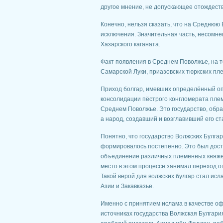
другое мнение, не допускающее отождеств
Конечно, нельзя сказать, что на Среднюю
исключения. Значительная часть, несомне
Хазарского каганата.
Факт появления в Среднем Поволжье, на т
Самарской Луки, приазовских тюркских пл
Приход болгар, имевших определённый оп
консолидации пёстрого конгломерата пле
Среднем Поволжье. Это государство, обра
а народ, создавший и возглавивший его с
Понятно, что государство Волжских Булга
формировалось постепенно. Это был дост
объединение различных племенных княжес
место в этом процессе занимал переход о
Такой верой для волжских булгар стал исл
Азии и Закавказье.
Именно с принятием ислама в качестве оф
источниках государства Волжская Булгария