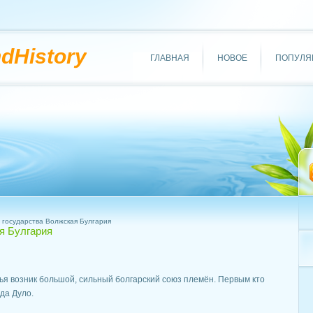
ndHistory
ГЛАВНАЯ
НОВОЕ
ПОПУЛЯ
государства Волжская Булгария
я Булгария
рья возник большой, сильный болгарский союз племён. Первым кто
да Дуло.