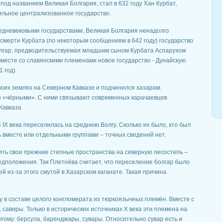
под названием Великая Болгария, стал в 632 году Хан Курбат,
ильное централизованное государство.
редневековыми государствами, Великая Болгария ненадолго
 смерти Курбата (по некоторым сообщениям в 642 году) государство
олгар, предводительствуемая младшим сыном Курбата Аспарухом
вместе со славянскими племенами новое государство - Дунайскую
 год).
оих землях на Северном Кавказе и подчинился хазарам.
я «чёрными». С ними связывают современных карачаевцев
Кавказа
ле IX века переселилась на среднюю Волгу. Сколько их было, кто был
ь вместе или отдельными группами – точных сведений нет.
нить свои прежние степные пространства на северную лесостепь –
дположения. Так Плетнёва считает, что переселение болгар было
й из-за этого смутой в Хазарском каганате. Такая причина
у в составе целого конгломерата из тюркоязычных племён. Вместе с
савиры. Только в исторических источниках X века эти племена на
гому: берсула, баренджары, сувары. Относительно сувар есть и