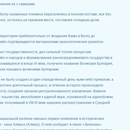
ления их с савирами.
 Волгу названные племена переселились в полном составе, все без
нно, осталось на прежнем месте, составляя солидную долю
ерритории приблизительно от впадения Камы в Волгу до
емён подтверждается материалами археологических раскопок.
ыт государственности, дал сильный толчок процессам
мён и народов и формирования раннесредневекового государства в
зовавшееся в конце IX века, получило название Волжская Булгария,
тали называть волжскими булгарами.
р не было создано в один определённый день чьим-либо приказом, а
аточно длительный процесс, в течение которого происходило
тв, создание органов централизованного управления. Важное
т язычества, многобожия к единой вере, основанной на единобожии.
ам, получивший в VIII-IX веке широкое распространение в Средней
ициальной религии связано первое появление в исторических
 - хана Алмаса (Алмуш). О нем сообщает в своих «Записках»