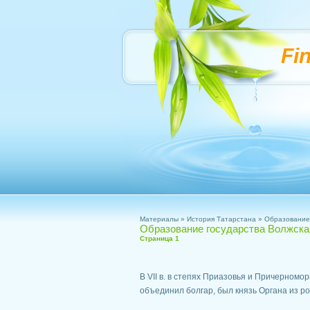
Fi
Материалы
»
История Татарстана
» Образование 
Образование государства Волжска
Страница 1
В VII в. в степях Приазовья и Причерномо
объединил болгар, был князь Органа из ро