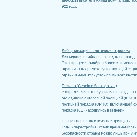
арабский писатель Ахмад ибн-Фалдан, поб
922 году.
Либерализация политического режима
Ликвидация наиболее очевидных порожден
Этот процесс приобрел более или менее 
ограниченных рамках существующей социа
ограниченная, коснулась почти всех институ
Гестапо (Geheime Staatspolizei)
В апреле 1933 г. в Пруссии была создана т
объединена с уголовной полицией (КРИПО
полицией порядка (ОРПО), включающей ох
порядка (СД) находились в ведении ...
Новые внешнеполитические принципы
Годы «перестройки» стали временем пози
безопасности страны можно лишь при уче