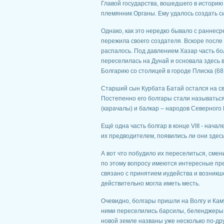
Главой государства, вошедшего в историю 
племянник Органы. Ему удалось создать с
Однако, как это нередко бывало с раннес
пережила своего создателя. Вскоре после
распалось. Под давлением Хазар часть б
переселилась на Дунай и основала здесь 
Болгарию со столицей в городе Плиска (681
Старший сын Курбата Батай остался на св
Постепенно его болгары стали называтьс
(карачалы) и балкар – народов Северного 
Ещё одна часть болгар в конце VIII - нача
их предводителем, появились ли они здес
А вот что побудило их переселиться, сме
по этому вопросу имеются интересные пре
связано с принятием иудейства и возникше
действительно могла иметь месть.
Очевидно, болгары пришли на Волгу и Кам
ними переселились барсилы, беленджеры, 
новой земле названы уже несколько по-дру