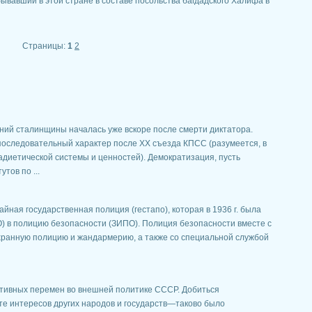
ывавший в этой стране в составе посольства багдадского Халифа в
Страницы:
1
2
ий сталинщины началась уже вскоре после смерти диктатора.
последовательный характер после XX съезда КПСС (разумеется, в
диетической системы и ценностей). Демократизация, пусть
тов по ...
айная государственная полиция (гестапо), которая в 1936 г. была
) в полицию безопасности (ЗИПО). Полиция безопасности вместе с
ранную полицию и жандармерию, а также со специальной службой
тивных перемен во внешней политике СССР. Добиться
те интересов других народов и государств—таково было