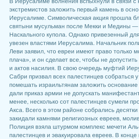
В Иерусалиме волнения вспыхнули в связи с
экстремистов заложить первый камень в осно
Иерусалиме. Символическая акция прошла бл
святыни мусульман после Мекки и Медины — 
Наскального купола. Однако привезенный для
увезен властями Иерусалима. Начальник по
Леви заявил, что евреи имеют право только 
плача», и он сделает все, чтобы не допустит
и актов насилия. В свою очередь муфтий Ие
Сабри призвал всех палестинцев собраться у
помешать израильтянам заложить основание
дали приказ армии не допускать манифестант
менее, несколько сот палестинцев сумели про
Акса. Всего в этом районе собрались десятки
закидали камнями религиозных евреев, молив
Полиция взяла штурмом комплекс мечети Аль
палестинцев и эвакуировала евреев. В конце