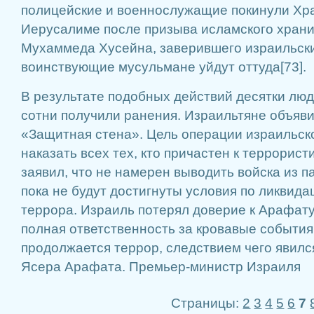
полицейские и военнослужащие покинули Хра
Иерусалиме после призыва исламского хран
Мухаммеда Хусейна, заверившего израильский
воинствующие мусульмане уйдут оттуда[73].
В результате подобных действий десятки люд
сотни получили ранения. Израильтяне объяв
«Защитная стена». Цель операции израильско
наказать всех тех, кто причастен к террорис
заявил, что не намерен выводить войска из п
пока не будут достигнуты условия по ликвида
террора. Израиль потерял доверие к Арафату
полная ответственность за кровавые события 
продолжается террор, следствием чего явилс
Ясера Арафата. Премьер-министр Израиля
Страницы:
2
3
4
5
6
7