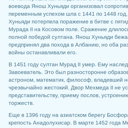
воевода Янош Хуньяди организовал сопротив
переменным успехом шла с 1441 по 1448 год,
Хуньяди потерпела поражение в битве с пят
Мурада II на Косовом поле. Сражение длилос
полной победой султана. Янош Хуньяди бежал
предпринял два похода в Албанию, но оба ра
войны останавливали его.
В 1451 году султан Мурад II умер. Ему насле
Завоеватель. Это был разносторонне образо
астроном, математик, философ, владевший н
чрезвычайно жестокий. Двор Мехмеда II не у
представительству, приему послов, устроени
торжеств.
Еще в 1396 году на азиатском берегу Босфора
крепость Анадолухисар. В марте 1452 года Ме