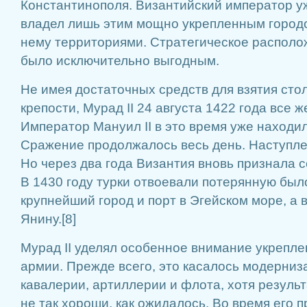
Константинополя. Византийский император у
владел лишь этим мощно укрепленным город
нему территориями. Стра­тегическое распол
было исключительно выгодным.
Не имея достаточных средств для взятия сто
крепости, Мурад II 24 августа 1422 года все 
Император Мануил II в это время уже находи
Сражение продолжалось весь день. Наступле
Но через два года Византия вновь признала 
В 1430 году турки отвоевали потерянную бы
крупнейший город и порт в Эгейском море, а 
Янину.[8]
Мурад II уделял особенное внимание укрепл
армии. Прежде всего, это касалось модерни
кавалерии, артиллерии и флота, хотя резуль
не так хороши, как ожидалось. Во время его 