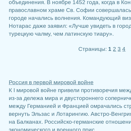
объединения. В ноябре 1452 года, когда в Ко
православном храме Св. Софии совершалась 
городе начались волнения. Командующий ви
Нотарас даже заявил: «Лучше увидеть в гор
турецкую чалму, чем латинскую тиару».
Страницы:
1
2
3
4
Россия в первой мировой войне
К I мировой войне привели противоречия ме
из-за дележа мира и двустороннего соперни
между Германией и Францией омрачались с
вернуть Эльзас и Лотарингию. Австро-Венгри
на Балканах. Российско-германские отношени
экономического и военного прис ...