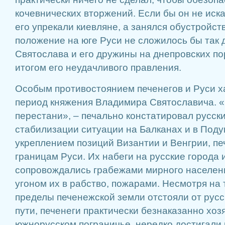
кочевнических вторжений. Если бы он не иска
его упрекали киевляне, а занялся обустройст
положение на юге Руси не сложилось бы так 
Святослава и его дружины на днепровских по
итогом его неудачливого правления.
Особым противостоянием печенегов и Руси х
период княжения Владимира Святославича. «Б
перестани», – печально констатировал русск
стабилизации ситуации на Балканах и в Поду
укреплением позиций Византии и Венгрии, пе
границам Руси. Их набеги на русские города 
сопровождались грабежами мирного населени
угоном их в рабство, пожарами. Несмотря на 
пределы печенежской земли отстояли от русс
пути, печенеги практически безнаказанно хоз
южнорусском пограничье, нередко достигали 