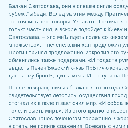
Балкан Святослава, они в спешке сняли осаду
рубеж Лыбеди. Вслед за этим между Претиче
состоялись переговоры. Узнав от Претича, чт
только часть сил, а вскоре подойдет к Киеву 
Святослава, – «по мнЪ идеть полкъ со князем
множьство», – печенежский хан предложил у
Претич принял предложение, закрепив его р
обменялись также подарками. «И подаста рук
въдасть ПеченЪжьский князь ПрЬтичю конь, с
дасть ему бронЪ, щитъ, мечь. И отступиша П
После возвращения из балканского похода Св
свидетельствует летопись, осуществил поход 
отогнал их в поле и заключил мир. «И собра в
поле, и бысть миръ». Из этого краткого извест
Святослав нанес печенегам поражение. Скоре
в степь, не приняв сражения. Воевать с ними 