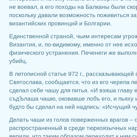
не воевал, а его походы на Балканы были ск
поскольку давали возможность поживиться за
византийских провинций и Болгарии.
Единственной страной, чьим интересам угро
Византия, и, по-видимому, именно от нее исх
физического устранения. Печенеги же выпол
убийц.
В летописной статье 972 г., рассказывающей 
Святослава, сообщается, что из его черепа п
сделал себе чашу для питья. «И взяша главу ег
съдЪлаша чашю, оковавше лобъ его, и пьяху и
будто бы сделал на ней надпись: «Исчущий чу
Делать чаши из голов поверженных врагов – 
распространенный в среде тюркоязычных нар
верили, что таким образом переходит к ним с