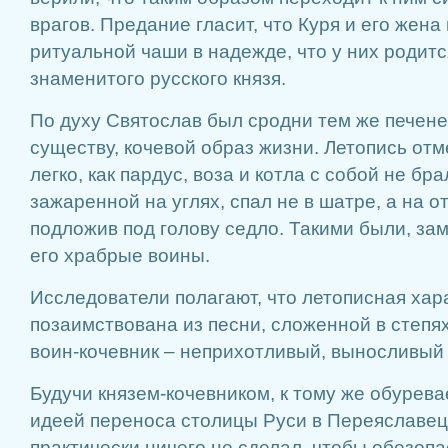
врагов. Предание гласит, что Куря и его жена
ритуальной чаши в надежде, что у них родитс
знаменитого русского князя.
По духу Святослав был сродни тем же печенег
существу, кочевой образ жизни. Летопись отме
легко, как пардус, воза и котла с собой не бр
зажаренной на углях, спал не в шатре, а на о
подложив под голову седло. Такими были, зам
его храбрые воины.
Исследователи полагают, что летописная хар
позаимствована из песни, сложенной в степях
воин-кочевник – неприхотливый, выносливый
Будучи князем-кочевником, к тому же обуре
идеей переноса столицы Руси в Переяславец
практически ничего не сделал, чтобы обезопа