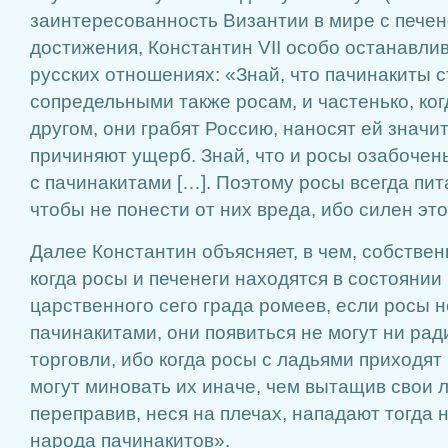
заинтересованность Византии в мире с печене
достижения, Константин VII особо останавли
русских отношениях: «Знай, что пачинакиты 
сопредельными также росам, и частенько, когд
другом, они грабят Россию, наносят ей значи
причиняют ущерб. Знай, что и росы озабочен
с пачинакитами […]. Поэтому росы всегда пит
чтобы не понести от них вреда, ибо силен это
Далее Константин объясняет, в чем, собствен
когда росы и печенеги находятся в состоянии 
царственного сего града ромеев, если росы н
пачинакитами, они появиться не могут ни рад
торговли, ибо когда росы с ладьями приходят
могут миновать их иначе, чем вытащив свои л
переправив, неся на плечах, нападают тогда 
народа пачинакитов».