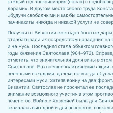
каждый год апокрисиария (посла) с подобаю
дарами». В другом месте своего труда Констан
«будучи свободными и как бы самостоятельн
пачинакиты никогда и никакой услуги не сове
Получая от Византии ежегодно богатые дары,
отрабатывали их посредством нападения на е
и на Русь. Последняя стала объектом главног
годы княжения Святослава (964–972). Справе
отметить, что значительная доля вины в этом
Святославе. Его внешнеполитические акции,
военными походами, далеко не всегда обус
интересами Руси. Затеяв войну на два фронт
Византии, Святослав не просчитал ее последс
внимание возможного участия в этом противо
печенегов. Война с Хазарией была для Свято
оказалась выгодной и для печенегов, посколь