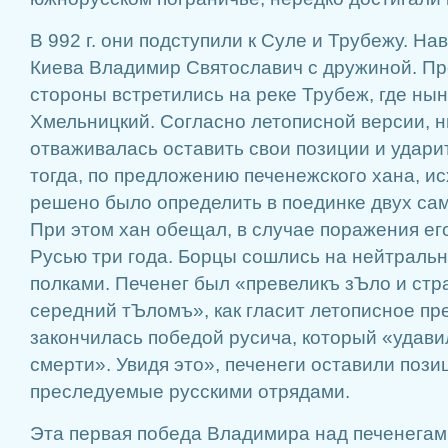
В 992 г. они подступили к Суле и Трубежу. На
Киева Владимир Святославич с дружиной. П
стороны встретились на реке Трубеж, где ны
Хмельницкий. Согласно летописной версии, н
отваживалась оставить свои позиции и ударит
тогда, по предложению печенежского хана, и
решено было определить в поединке двух са
При этом хан обещал, в случае поражения его
Русью три года. Борцы сошлись на нейтраль
полками. Печенег был «превеликъ зЪло и стр
середний тЪломъ», как гласит летописное пр
закончилась победой русича, который «удави
смерти». Увидя это», печенеги оставили позиц
преследуемые русскими отрядами.
Эта первая победа Владимира над печенегам