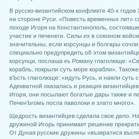
В русско-византийском конфликте 40-х годов 
на стороне Руси. «Повесть временных лет» с
походе Игоря на Константинополь, состоявшем
участие и печенеги. Силы их в союзном войск
значительны, если корсунцы и болгары сочл
специально предупредить об этом византийц
корсунци, послаша къ Роману глаголюще: «С
корабль, покрыли суть море корабли». Також
вЪсть глаголюще: «идуть Русь, и наяли суть 
Адекватной оказалась и реакция византийцев
Игоря, они посылают богатые дары также и пе
ПеченЪгомъ посла паволоки и злато много».
Щедрость византийцев сделала свое дело. На
дружиной Игорь принимает решение прекрати
От Дуная русские дружины «възвратися въспя