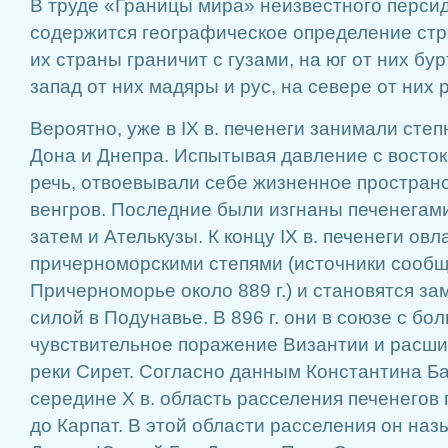
В труде «Границы мира» неизвестного персид
содержится географическое определение стр
их страны граничит с гузами, на юг от них бу
запад от них мадяры и рус, на севере от них 
Вероятно, уже в IX в. печенеги занимали сте
Дона и Днепра. Испытывая давление с востока
речь, отвоевывали себе жизненное пространс
венгров. Последние были изгнаны печенегами
затем и Ателькузы. К концу IX в. печенеги ов
причерноморскими степями (источники сообщ
Причерноморье около 889 г.) и становятся з
силой в Подунавье. В 896 г. они в союзе с бо
чувствительное поражение Византии и расши
реки Сирет. Согласно данным Константина Ба
середине X в. область расселения печенегов
до Карпат. В этой области расселения он назы