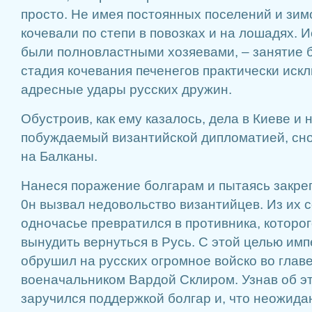
просто. Не имея постоянных поселений и зим
кочевали по степи в повозках и на лошадях. Ис
были полновластными хозяевами, – занятие 
стадия кочевания печенегов практически иск
адресные удары русских дружин.
Обустроив, как ему казалось, дела в Киеве и 
побуждаемый византийской дипломатией, сн
на Балканы.
Нанеся поражение болгарам и пытаясь закреп
0н вызвал недовольство византийцев. Из их 
одночасье превратился в противника, которо
вынудить вернуться в Русь. С этой целью и
обрушил на русских огромное войско во глав
военачальником Вардой Склиром. Узнав об э
заручился поддержкой болгар и, что неожидан