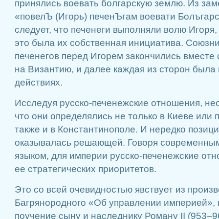
принялись воевать болгарскую землю. Из зам
«повелЪ (Игорь) печенЪгам воевати Болъгарс
следует, что печенеги выполняли волю Игоря,
это была их собственная инициатива. Союзн
печенегов перед Игорем закончились вместе
на Византию, и далее каждая из сторон была 
действиях.
Исследуя русско-печенежские отношения, нео
что они определялись не только в Киеве или 
также и в Константинополе. И нередко позиц
оказывалась решающей. Говоря современны
языком, для империи русско-печенежские от
ее стратегических приоритетов.
Это со всей очевидностью явствует из произ
Багрянородного «Об управлении империей», 
поучение сыну и наследнику Роману II (953–9