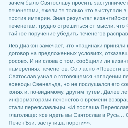
зачем было Святославу просить заступничес
печенегами, ежели те только что выступали в
против империи. Зная результат византийског
печенегам, трудно отрешиться от мысли, что
тайное поручение убедить печенегов расправ
Лев Диакон замечает, что «пацинаки приняли
договор на предложенных условиях, отказавш
росов». И ни слова о том, сообщили ли виза
намерениях печенегов. Согласно «Повести в
Святослав узнал о готовящемся нападении пе
воеводы Свенельда, но не послушался его сов
конях и, по-видимому, другим путем. Далее ле
информаторами печенегов о времени возвра
стали переяславльцы. «И послаша Переясла
глаголяще: «се идеть вы Святослав в Русь…
ПеченЪзи, заступиша пороги»».