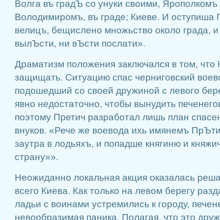
Волга въ градЪ со унуки своими, Ярополкомъ
Володимиромъ, въ градe; Киевe. И оступиша 
велицъ, бещислено множьство около града, и 
вылЪсти, ни вЪсти послати».
Драматизм положения заключался в том, что 
защищать. Ситуацию спас черниговский воев
подошедший со своей дружиной с левого бер
явно недостаточно, чтобы вынудить печенегов
поэтому Претич разработал лишь план спасен
внуков. «Рече же воевода ихь имянемъ ПрЪт
заутра в лодьяхъ, и попадше княгиню и княж
страну»».
Неожиданно локальная акция оказалась реш
всего Киева. Как только на левом берегу разд
ладьи с воинами устремились к городу, печен
невообразимая паника. Полагая, что это дру