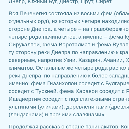
Днепр, Южный Буг, Днестр, Прут, Сирет.
Вся Печенегия состояла из восьми фем (обла
отдельных орд), из которых четыре находили
стороне Днепра, а четыре – на правобережно
четыре рода пачинакитов, а именно – фема 
Сирукалпеи, фема Вороталмат и фема Вулап
ту сторону реки Днепра по направлению к кр
северным, напротив Узии, Хазарин, Ачании, 
климатов. Остальные же четыре рода распол
реки Днепра, по направлению к более западн
именно: фема Гиазихопон соседит с Булгари
соседит с Туркией, фема Харавои соседит с 
Иавдиертим соседит с подплатежными стране
ультинами (уличами), деревленинами (древл
(лендзянами) и прочими славянами».
Продолжая рассказ о стране пачинакитов, Ко