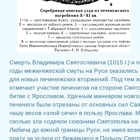
Смерть Владимира Святославича (1015 г.) и 
годы межкняжеской смуты на Руси оказались
для новых печенежских вторжений. Под тем же
отмечает участие печенегов на стороне Свят
битве с Ярославом. Удачным маневром новго
печенеги были отрезаны от основных сил Свя
чашу весов «злой сечи» в пользу Ярослава. 
сколько зла содеяли союзники Святополка на
Любеча до южной границы Руси, не имея воз
плату за услуги от бежавшего в Польшу Свят