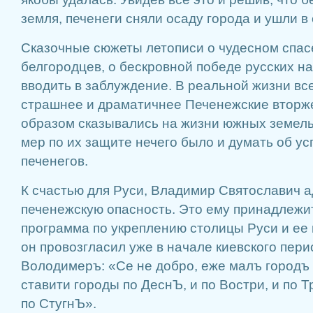
земля, печенеги сняли осаду города и ушли в 
Сказочные сюжеты летописи о чудесном спа
белгородцев, о бескровной победе русских н
вводить в заблуждение. В реальной жизни вс
страшнее и драматичнее Печенежские вторж
образом сказывались на жизни южных земель
мер по их защите нечего было и думать об 
печенегов.
К счастью для Руси, Владимир Святославич 
печенежскую опасность. Это ему принадлеж
программа по укреплению столицы Руси и ее
он провозгласил уже в начале киевского пери
Володимеръ: «Се не добро, еже малъ городъ 
ставити городы по ДеснЪ, и по Востри, и по Т
по СтугнЪ».