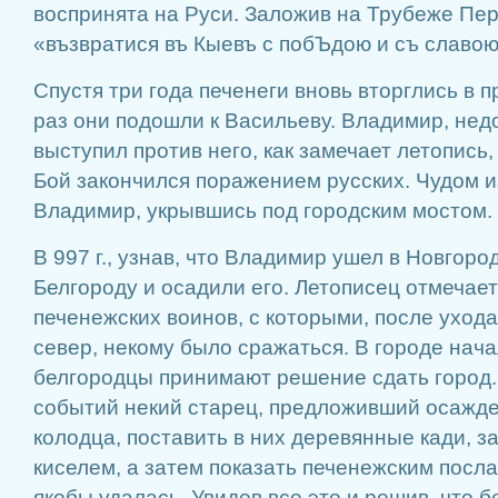
воспринята на Руси. Заложив на Трубеже Пе
«възвратися въ Кыевъ с побЪдою и съ славою
Спустя три года печенеги вновь вторглись в п
раз они подошли к Васильеву. Владимир, нед
выступил против него, как замечает летопись
Бой закончился поражением русских. Чудом 
Владимир, укрывшись под городским мостом.
В 997 г., узнав, что Владимир ушел в Новгоро
Белгороду и осадили его. Летописец отмечае
печенежских воинов, с которыми, после уход
север, некому было сражаться. В городе нача
белгородцы принимают решение сдать город.
событий некий старец, предложивший осажд
колодца, поставить в них деревянные кади, з
киселем, а затем показать печенежским посл
якобы удалась. Увидев все это и решив, что 