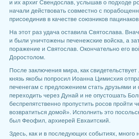
и их архиг Свендослав, услышав о подходе р
начали действовать совместно с порабощен
присоединив в качестве союзников пацинаков 
На этот раз удача оставила Святослава. Вна
и были уничтожены печенежские войска, а за
поражение и Святослав. Окончательно его во
Доростолом.
После заключения мира, как свидетельствует 
князь якобы попросил Иоанна Цимисхия отпра
печенегам с предложением стать друзьями и
переходить через Дунай и не опустошать Бол
беспрепятственно пропустить росов пройти ч
возвратиться домой». Исполнить это посоль
был Феофил, архиерей Евхаитский.
Здесь, как и в последующих событиях, много 