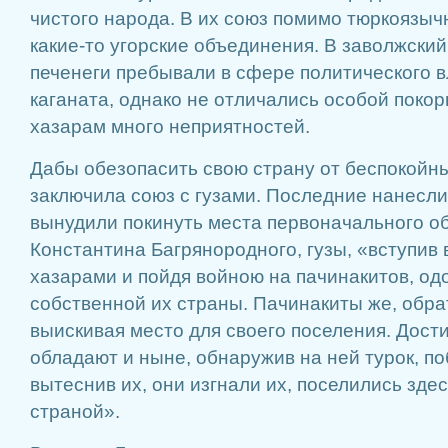
чистого народа. В их союз помимо тюркоязыч
какие-то угорские объединения. В заволжски
печенеги пребывали в сфере политического в
каганата, однако не отличались особой поко
хазарам много неприятностей.
Дабы обезопасить свою страну от беспокойн
заключила союз с гузами. Последние нанесл
вынудили покинуть места первоначального о
Константина Багрянородного, гузы, «вступив 
хазарами и пойдя войною на пачинакитов, одо
собственной их страны. Пачинакиты же, обрат
выискивая место для своего поселения. Дости
обладают и ныне, обнаружив на ней турок, по
вытеснив их, они изгнали их, поселились зде
страной».