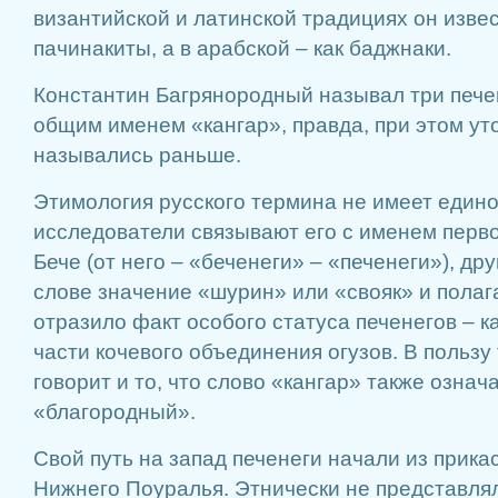
византийской и латинской традициях он извес
пачинакиты, а в арабской – как баджнаки.
Константин Багрянородный называл три печ
общим именем «кангар», правда, при этом уто
назывались раньше.
Этимология русского термина не имеет едино
исследователи связывают его с именем перво
Бече (от него – «беченеги» – «печенеги»), др
слове значение «шурин» или «свояк» и полага
отразило факт особого статуса печенегов – 
части кочевого объединения огузов. В пользу
говорит и то, что слово «кангар» также означ
«благородный».
Свой путь на запад печенеги начали из прика
Нижнего Поуралья. Этнически не представля