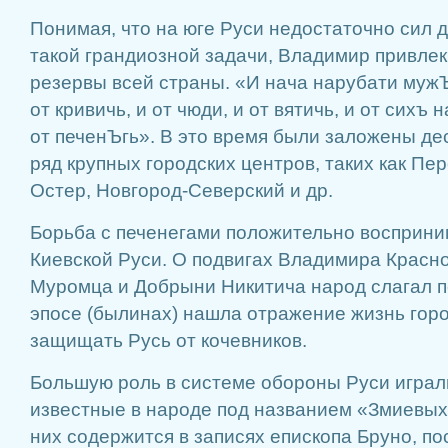
Понимая, что на юге Руси недостаточно сил 
такой грандиозной задачи, Владимир привлек
резервы всей страны. «И нача нарубати мужЪ
от кривичь, и от чюди, и от вятичь, и от сихъ 
от печенЪгь». В это время были заложены дес
ряд крупных городских центров, таких как Пе
Остер, Новгород-Северский и др.
Борьба с печенегами положительно восприн
Киевской Руси. О подвигах Владимира Красн
Муромца и Добрыни Никитича народ слагал п
эпосе (былинах) нашла отражение жизнь гор
защищать Русь от кочевников.
Большую роль в системе обороны Руси играл
известные в народе под названием «Змиевых
них содержится в записях епископа Бруно, пос