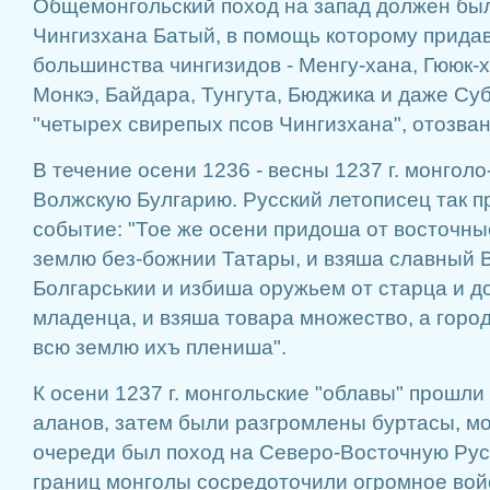
Общемонгольский поход на запад должен был
Чингизхана Батый, в помощь которому прида
большинства чингизидов - Менгу-хана, Гююк-х
Монкэ, Байдара, Тунгута, Бюджика и даже Суб
"четырех свирепых псов Чингизхана", отозван
В течение осени 1236 - весны 1237 г. монгол
Волжскую Булгарию. Русский летописец так 
событие: "Тое же осени придоша от восточны
землю без-божнии Татары, и взяша славный 
Болгарськии и избиша оружьем от старца и до
младенца, и взяша товара множество, а город
всю землю ихъ плениша".
К осени 1237 г. монгольские "облавы" прошли
аланов, затем были разгромлены буртасы, мо
очереди был поход на Северо-Восточную Русь
границ монголы сосредоточили огромное вой