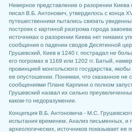
Неверное представление о разорении Киева
писал В.Б. Антонович, утвердилось с конца XV
путешественники пытались связать увиденны
построек с картиной разгрома города завоев
источниках о разорении Киева нет никаких у
сообщения о падении сводов Десятинной церк
Грушевский, Киев в 1240 г. пострадал не бол
его погромах в 1169 или 1202 гг. Батый, наме
провинцией монгольского государства, якобы
ее опустошении. Понимая, что сказанное не с
сообщениями Плане Карпини о полном запуст
Грушевский назвал их сильно преувеличенны
каком-то недоразумении.
Концепция В.Б. Антоновича - М.С. Грушевско
испытания временем. Анализ письменных, и 
археологических, источников показывает ее 