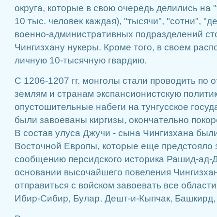
округа, которые в свою очередь делились на 
10 тыс. человек каждая), "тысячи", "сотни", "д
военно-административных подразделений ст
Чингизхану нукеры. Кроме того, в своем рас
личную 10-тысячную гвардию.
С 1206-1207 гг. монголы стали проводить по
землям и странам экспансионистскую полити
опустошительные набеги на тунгусское госуда
были завоеваны киргизы, окончательно поко
В состав улуса Джучи - сына Чингизхана был
Восточной Европы, которые еще предстояло з
сообщению персидского историка Рашид-ад-Д
основании высочайшего повеления Чингизха
отправиться с войском завоевать все области
Ибир-Сибир, Булар, Дешт-и-Кыпчак, Башкирд, 