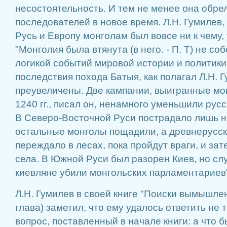
несостоятельность. И тем не менее она обре
последователей в новое время. Л.Н. Гумилев, 
Русь и Европу монголам был вовсе ни к чему,
"Монголия была втянута (в него. - П. Т) не со
логикой событий мировой истории и политики
последствия похода Батыя, как полагал Л.Н. 
преувеличены. Две кампании, выигранные мо
1240 гг., писал он, ненамного уменьшили рус
В Северо-Восточной Руси пострадало лишь н
остальные монголы пощадили, а древнерусс
переждало в лесах, пока пройдут враги, и зат
села. В Южной Руси был разорен Киев, но слу
киевляне убили монгольских парламентариев
Л.Н. Гумилев в своей книге "Поиски вымышле
глава) заметил, что ему удалось ответить не 
вопрос, поставленный в начале книги: а что 