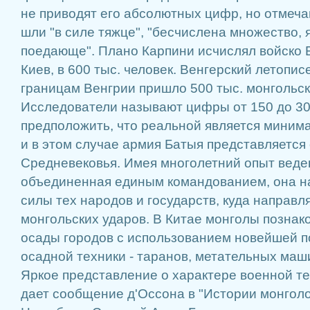
не приводят его абсолютных цифр, но отмеча
шли "в силе тяжце", "бесчислена множество, 
поедающе". Плано Карпини исчислял войско 
Киев, в 600 тыс. человек. Венгерский летопис
границам Венгрии пришло 500 тыс. монгольск
Исследователи называют цифры от 150 до 30
предположить, что реальной является минима
и в этом случае армия Батыя представляетс
Средневековья. Имея многолетний опыт веде
объединенная единым командованием, она н
силы тех народов и государств, куда направл
монгольских ударов. В Китае монголы позна
осады городов с использованием новейшей п
осадной техники - таранов, метательных машин
Яркое представление о характере военной те
дает сообщение д'Оссона в "Истории монголо