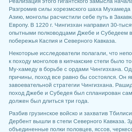
Реализация этого гигантского замысла началась
Разгромив силы хорезмского шаха Мухамеда
Азию, монголы расчистили себе путь в Закав
Европу. В 1220 г. Чингизхан направил 30-тыся
опытными полководцами Джебе и Субедеем в
побережья Каспия и Северного Кавказа.
Некоторые исследователи полагали, что неп
к походу монголов в кипчакские степи было то
Му-хамеду в борьбе с ордами Чингизхана. Од
причины, поход все равно бы состоялся. Он 
завоевательной стратегии Чингизхана. Рашид
поход Джебе и Субедея был спланирован сам
должен был длиться три года.
Разбив грузинское войско и захватив Тбилиси
Дербент вышли в степи Северного Кавказа. З
объединенные полки половцев, яссов, черкесо