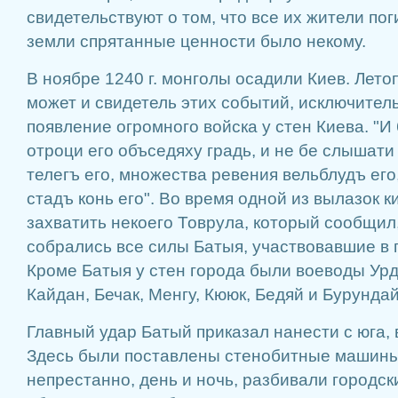
свидетельствуют о том, что все их жители пог
земли спрятанные ценности было некому.
В ноябре 1240 г. монголы осадили Киев. Лето
может и свидетель этих событий, исключител
появление огромного войска у стен Киева. "И 
отроци его объседяху градь, и не бе слышати
телегъ его, множества ревения вельблудъ его
стадъ конь его". Во время одной из вылазок 
захватить некоего Товрула, который сообщил
собрались все силы Батыя, участвовавшие в
Кроме Батыя у стен города были воеводы Урд
Кайдан, Бечак, Менгу, Кююк, Бедяй и Бурундай
Главный удар Батый приказал нанести с юга, 
Здесь были поставлены стенобитные машины
непрестанно, день и ночь, разбивали городск