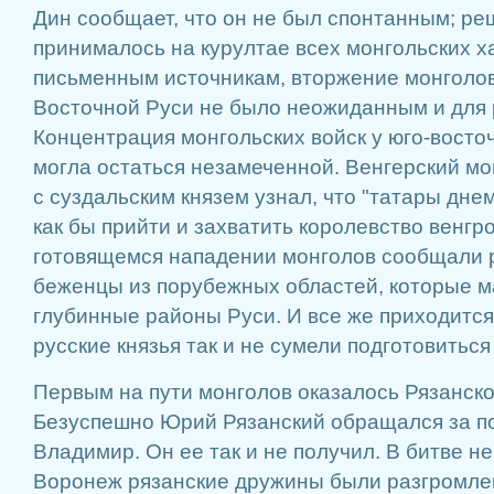
Дин сообщает, что он не был спонтанным; ре
принималось на курултае всех монгольских х
письменным источникам, вторжение монголов
Восточной Руси не было неожиданным и для р
Концентрация монгольских войск у юго-восто
могла остаться незамеченной. Венгерский м
с суздальским князем узнал, что "татары дне
как бы прийти и захватить королевство венгр
готовящемся нападении монголов сообщали р
беженцы из порубежных областей, которые м
глубинные районы Руси. И все же приходится
русские князья так и не сумели подготовиться
Первым на пути монголов оказалось Рязанско
Безуспешно Юрий Рязанский обращался за п
Владимир. Он ее так и не получил. В битве н
Воронеж рязанские дружины были разгромлен