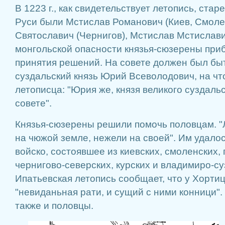
В 1223 г., как свидетельствует летопись, ста
Руси были Мстислав Романович (Киев, Смоле
Святославич (Чернигов), Мстислав Мстислави
монгольской опасности князья-сюзерены приб
принятия решений. На совете должен был бы
суздальский князь Юрий Всеволодович, на чт
летописца: "Юрия же, князя великого суздальск
совете".
Князья-сюзерены решили помочь половцам. "
на чюжой земле, нежели на своей". Им удало
войско, состоявшее из киевских, смоленских, 
чернигово-северских, курских и владимиро-су
Ипатьевская летопись сообщает, что у Хорти
"невиданьная рати, и сущий с ними конници"
также и половцы.