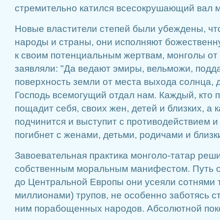
стремительно катился всесокрушающий вал м
Новые властители степей были убеждены, что
народы и страны, они исполняют божествен
к своим потенциальным жертвам, монголы от 
заявляли: "Да ведают эмиры, вельможи, подд
поверхность земли от места выхода солнца, 
Господь всемогущий отдал нам. Каждый, кто 
пощадит себя, своих жен, детей и близких, а 
подчинится и выступит с противодействием и
погибнет с женами, детьми, родичами и близк
Завоевательная практика монголо-татар реш
собственным моральным манифестом. Путь о
до Центральной Европы они усеяли сотнями т
миллионами) трупов, не особенно заботясь с
ним порабощенных народов. Абсолютной пок