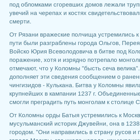
под обломками сгоревших домов лежали труп
увечий на черепах и костях свидетельствова
смерти.
От Рязани вражеские полчища устремились к
пути были разграблены города Ольгов, Перея
Войско Юрия Всеволодовича в битве под Кол
поражение, хотя и изрядно потрепало монгол
отмечают, что у Коломны "бысть сеча велика"
дополняет эти сведения сообщением о ранени
чингизидов - Кулькана. Битва у Коломны явил
крупнейших в кампании 1237 г. Объединенны
смогли преградить путь монголам к столице 
От Коломны орды Батыя устремились к Москв
мусульманский историк Джувейни, она в 1238
городом. "Они направились в страну русов и 