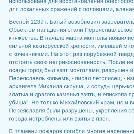
использована для восстановления боеспособн
для локальных сражений с половцами, аланам
Весной 1239 г. Батый возобновил завоевател
Объектом нападения стали Переяславльское 
княжества. В начале марта монголы появилис
сильной южнорусской крепости, имевшей мно
с кочевниками. На этот раз порубежной твер
отстоять свою неприкосновенность. После н
осады город был взят монголами, разрушен и 
Переяславль копьемъ, - писал летописец, - из
архангела Михаила скруша, и сосуды церь-к
златыа и драгого каменья взять, и епископа
убиша". Не только Михайловский храм, но и в
Переяславля были разрушены, укрепления с
города истреблены или взяты в плен.
В пламени пожаров погибли многие населенн