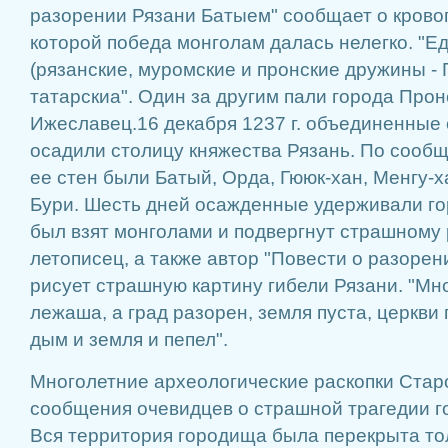
разорении Рязани Батыем" сообщает о кровоп
которой победа монголам далась нелегко. "Е
(рязанские, муромские и пронские дружины - 
татарскиа". Один за другим пали города Прон
Ижеславец.16 декабря 1237 г. объединенные
осадили столицу княжества Рязань. По сооб
ее стен были Батый, Орда, Гююк-хан, Менгу-х
Бури. Шесть дней осажденные удерживали гор
был взят монголами и подвергнут страшному 
летописец, а также автор "Повести о разоре
рисует страшную картину гибели Рязани. "М
лежаша, а град разорен, земля пуста, церкви
дым и земля и пепел".
Многолетние археологические раскопки Стар
сообщения очевидцев о страшной трагедии го
Вся территория городища была перекрыта т