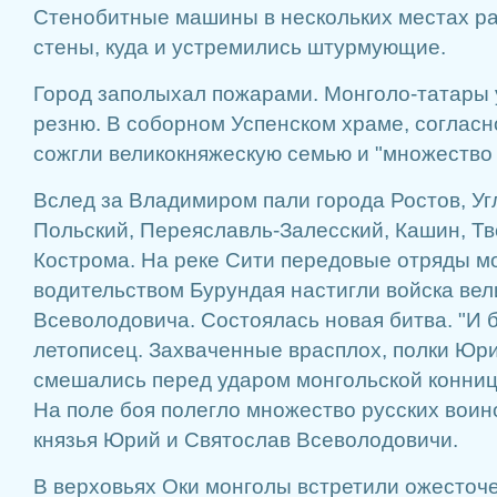
Стенобитные машины в нескольких местах р
стены, куда и устремились штурмующие.
Город заполыхал пожарами. Монголо-татары 
резню. В соборном Успенском храме, согласн
сожгли великокняжескую семью и "множество 
Вслед за Владимиром пали города Ростов, Уг
Польский, Переяславль-Залесский, Кашин, Тв
Кострома. На реке Сити передовые отряды м
водительством Бурундая настигли войска вел
Всеволодовича. Состоялась новая битва. "И б
летописец. Захваченные врасплох, полки Юр
смешались перед ударом монгольской конниц
На поле боя полегло множество русских воин
князья Юрий и Святослав Всеволодовичи.
В верховьях Оки монголы встретили ожесточ