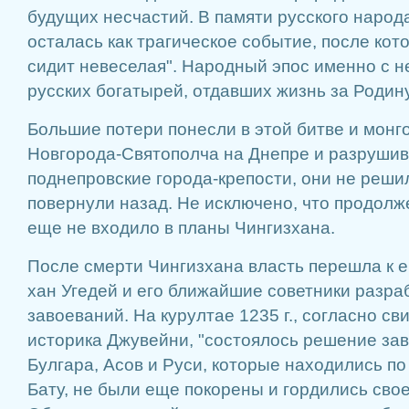
будущих несчастий. В памяти русского народ
осталась как трагическое событие, после кот
сидит невеселая". Народный эпос именно с н
русских богатырей, отдавших жизнь за Родину
Большие потери понесли в этой битве и монг
Новгорода-Святополча на Днепре и разрушив 
поднепровские города-крепости, они не реши
повернули назад. Не исключено, что продолж
еще не входило в планы Чингизхана.
После смерти Чингизхана власть перешла к е
хан Угедей и его ближайшие советники разра
завоеваний. На курултае 1235 г., согласно св
историка Джувейни, "состоялось решение за
Булгара, Асов и Руси, которые находились п
Бату, не были еще покорены и гордились сво