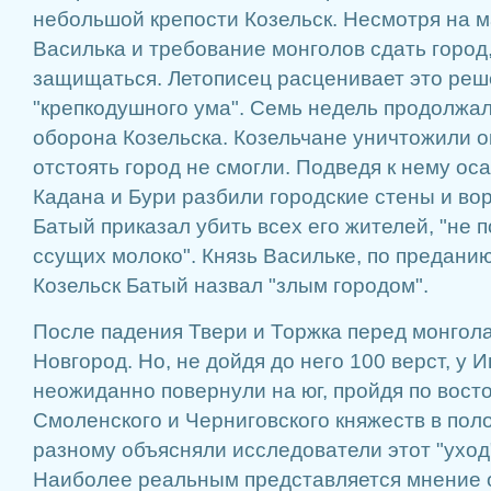
небольшой крепости Козельск. Несмотря на м
Василька и требование монголов сдать город
защищаться. Летописец расценивает это реш
"крепкодушного ума". Семь недель продолжал
оборона Козельска. Козельчане уничтожили ок
отстоять город не смогли. Подведя к нему оса
Кадана и Бури разбили городские стены и вор
Батый приказал убить всех его жителей, "не 
ссущих молоко". Князь Васильке, по преданию,
Козельск Батый назвал "злым городом".
После падения Твери и Торжка перед монгола
Новгород. Но, не дойдя до него 100 верст, у 
неожиданно повернули на юг, пройдя по вос
Смоленского и Черниговского княжеств в поло
разному объясняли исследователи этот "уход"
Наиболее реальным представляется мнение о