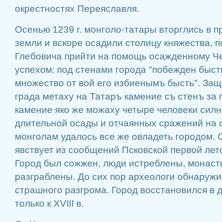
окрестностях Переяславля.
Осенью 1239 г. монголо-татары вторглись в 
земли и вскоре осадили столицу княжества, 
Глебовича прийти на помощь осажденному Че
успехом: под стенами города "побежден быст
множество от вой его избиенымъ бысть". Защ
града метаху на Татаръ камение съ стенъ за 
камение яко же можаху четыре человеки силн
длительной осады и отчаянных сражений на 
монголам удалось все же овладеть городом. С
явствует из сообщений Псковской первой лето
Город был сожжен, люди истреблены, монаст
разграблены. До сих пор археологи обнаружи
страшного разгрома. Город восстановился в 
только к XVIII в.