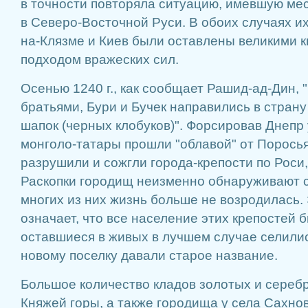
в точности повторяла ситуацию, имевшую ме
в Северо-Восточной Руси. В обоих случаях и
на-Клязме и Киев были оставлены великими 
подходом вражеских сил.
Осенью 1240 г., как сообщает Рашид-ад-Дин, 
братьями, Бури и Бучек направились в страну
шапок (черных клобуков)". Форсировав Днепр
монголо-татары прошли "облавой" от Поросья
разрушили и сожгли города-крепости по Роси,
Раскопки городищ неизменно обнаруживают 
многих из них жизнь больше не возродилась. 
означает, что все население этих крепостей 
оставшиеся в живых в лучшем случае селилис
новому поселку давали старое название.
Большое количество кладов золотых и сереб
Княжей горы, а также городища у села Сахно