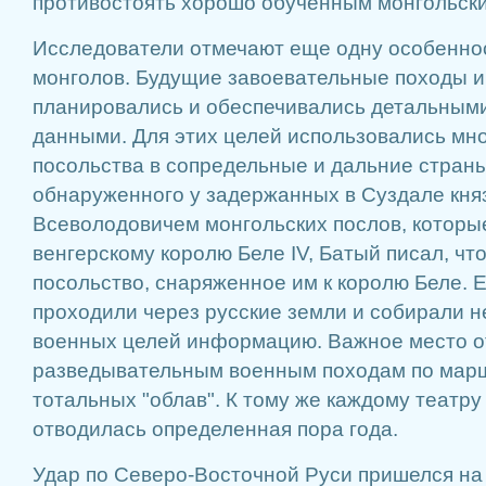
противостоять хорошо обученным монгольск
Исследователи отмечают еще одну особеннос
монголов. Будущие завоевательные походы 
планировались и обеспечивались детальным
данными. Для этих целей использовались мн
посольства в сопредельные и дальние страны
обнаруженного у задержанных в Суздале кн
Всеволодовичем монгольских послов, которы
венгерскому королю Беле IV, Батый писал, чт
посольство, снаряженное им к королю Беле. Е
проходили через русские земли и собирали 
военных целей информацию. Важное место о
разведывательным военным походам по мар
тотальных "облав". К тому же каждому театр
отводилась определенная пора года.
Удар по Северо-Восточной Руси пришелся на 