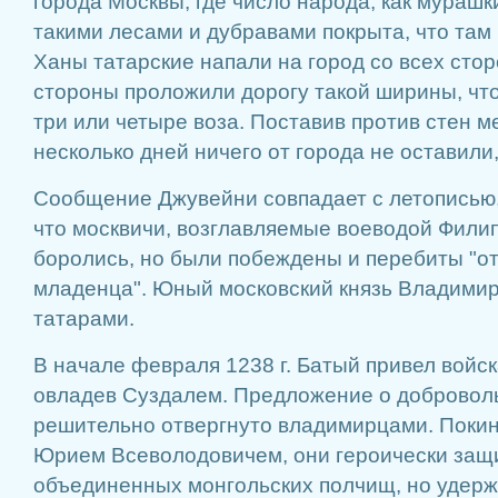
города Москвы, где число народа, как мурашк
такими лесами и дубравами покрыта, что там 
Ханы татарские напали на город со всех стор
стороны проложили дорогу такой ширины, что
три или четыре воза. Поставив против стен 
несколько дней ничего от города не оставили,
Сообщение Джувейни совпадает с летописью, 
что москвичи, возглавляемые воеводой Филип
боролись, но были побеждены и перебиты "от
младенца". Юный московский князь Владими
татарами.
В начале февраля 1238 г. Батый привел войск
овладев Суздалем. Предложение о добровол
решительно отвергнуто владимирцами. Покин
Юрием Всеволодовичем, они героически защ
объединенных монгольских полчищ, но удержа