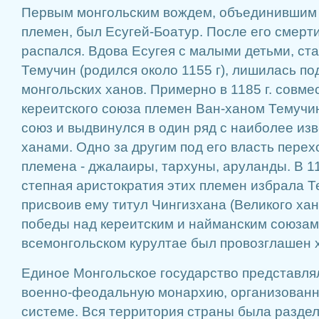
Первым монгольским вождем, объединившим
племен, был Есугей-Боатур. После его смерт
распался. Вдова Есугея с малыми детьми, ст
Темучин (родился около 1155 г), лишилась п
монгольских ханов. Примерно в 1185 г. совме
кереитского союза племен Ван-ханом Темучи
союз и выдвинулся в один ряд с наиболее и
ханами. Одно за другим под его власть пере
племена - джалаиры, тархуны, аруланды. В 11
степная аристократия этих племен избрала Т
присвоив ему титул Чингизхана (Великого хана
победы над кереитским и найманским союзам
всемонгольском курултае был провозглашен 
Единое Монгольское государство представл
военно-феодальную монархию, организованн
системе. Вся территория страны была разде