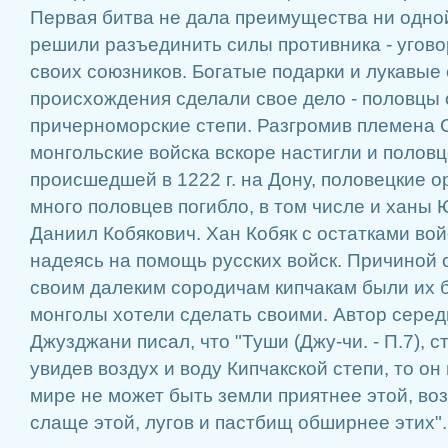
Первая битва не дала преимущества ни одной
решили разъединить силы противника - угово
своих союзников. Богатые подарки и лукавые
происхождения сделали свое дело - половцы
причерноморские степи. Разгромив племена 
монгольские войска вскоре настигли и половц
происшедшей в 1222 г. на Дону, половецкие 
много половцев погибло, в том числе и ханы
Даниил Кобякович. Хан Кобяк с остатками вой
надеясь на помощь русских войск. Причиной 
своим далеким сородичам кипчакам были их 
монголы хотели сделать своими. Автор середин
Джузджани писал, что "Туши (Джу-чи. - П.7), 
увидев воздух и воду Кипчакской степи, то он
мире не может быть земли приятнее этой, воз
слаще этой, лугов и пастбищ обширнее этих".